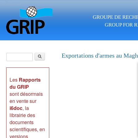
Aller au contenu principal
GROUPE DE RECHE
GROUP FOR R
Rechercher
Exportations d'armes au Magh
Formulaire de
recherche
Les
Rapports
du GRIP
sont désormais
en vente sur
i6doc
, la
librairie des
documents
scientifiques, en
versions