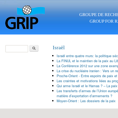
Aller au contenu principal
GROUPE DE RECHE
GROUP FOR R
Rechercher
Israël
Formulaire de
Israël entre quatre murs: la politique sé
recherche
La FINUL et le maintien de la paix au Li
La Conférence 2012 sur une zone exemp
La crise du nucléaire iranien : Vers un r
Proche-Orient - Entre espoirs de paix et 
Les craintes et motivations liées au pr
Qui arme Israël et le Hamas ? – La paix
Les transferts d’armes de l’Union europ
matière d’exportation d’armements ?
Moyen-Orient : Les dossiers de la paix