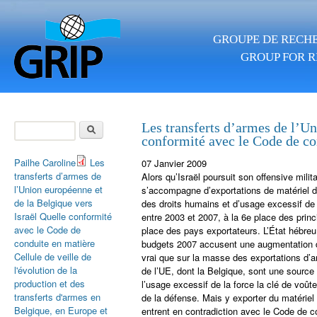
Aller au contenu principal
GROUPE DE RECHE
GROUP FOR R
Rechercher
Les transferts d’armes de l’Un
conformité avec le Code de co
Formulaire de
recherche
Pailhe Caroline
Les
07 Janvier 2009
transferts d’armes de
Alors qu’Israël poursuit son offensive milit
l’Union européenne et
s’accompagne d’exportations de matériel 
de la Belgique vers
des droits humains et d’usage excessif de l
Israël Quelle conformité
entre 2003 et 2007, à la 6e place des pri
avec le Code de
place des pays exportateurs. L’État hébre
conduite en matière
budgets 2007 accusent une augmentation de 
Cellule de veille de
vrai que sur la masse des exportations d’
l'évolution de la
de l’UE, dont la Belgique, sont une source 
production et des
l’usage excessif de la force la clé de voût
transferts d'armes en
de la défense. Mais y exporter du matériel
Belgique, en Europe et
entrent en contradiction avec le Code de 