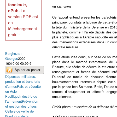
fascicule,
20 Mai 2020
ePub.
La
version PDF est
Ce rapport entend présenter les caractéris
principaux constats à la base de cette é
en
la tête du ministère de la Défense en 201
téléchargement
la planète, comme il l’a été depuis des dé
gratuit.
plus sophistiqués à l’Arabie saoudite en af
des interventions extérieures dans un con
orientale majeure.
Berghezan
Cette étude vise donc, sur base de sources
Georges
2020-
place dans le marché international de 
16010,00 €0,99 €
Ensuite, elle tâche de décrire la structur
renseignement et forces de sécurité int
Dépenses militaires,
l’autorité de tutelle de chacune d’entre
production et transferts
bouleversements intervenus depuis 2015 su
d'armes
Paix et sécurité
par le prince ben Salmane. Enfin, l’étude 
en Asie-
termes d’équipement et effectifs engag
Pacifique
Industrie de
saoudiennes.
l’armement
Prévention
et gestion des crises
Crédit photo : ministère de la défense d'Ar
Cellule de veille de
l'évolution de la