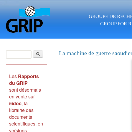
Aller au contenu principal
GROUPE DE RECHE
GROUP FOR R
Rechercher
La machine de guerre saoudien
Formulaire de
recherche
Les
Rapports
du GRIP
sont désormais
en vente sur
i6doc
, la
librairie des
documents
scientifiques, en
versions