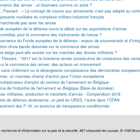
merce des armes : un business comme un autre ?
. Fleurant : « Le concept de course aux armements n’est pas adapté au cont
posante nucléaire du complexe militaro-industriel français
marchande pas avec les armes
ds européen de la défense ouvre le débat sur les exportations d’armes
contrôles pour le commerce des instruments de torture ?
vernance du Fonds européen de la défense : enjeux de souveraineté et d’intég
ation d'une bande dessinée sur le commerce des armes
re belge peut-elle exister sur les marchés des drones militaires ?
 Fleurant : "2017 est la troisième année consécutive de croissance des vent
 sur le commerce des armes: des acteurs en mouvement
 sans châtiment ou la dérangeante complaisance des démocraties européenn
ones: un nouveau champ d’action pour l’Union européenne
 multiplicateur d’emploi du secteur de l’armement en Belgique
ma de l'industrie de l'armement en Belgique (Base de données)
es militaires, production et transferts d’armes - Compendium 2018
strie de défense ukrainienne: un pied en URSS, l’autre dans l’OTAN
cement des F-16: un exercice de transparence conditionnée
echerche et d'information sur la paix et la sécurité, 467 chaussée de Louvain, B-1030 Bruxel