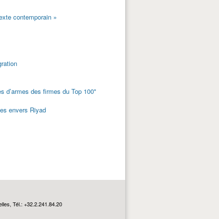
exte contemporain »
ration
es d’armes des firmes du Top 100"
es envers Riyad
les, Tél.: +32.2.241.84.20