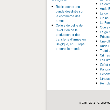
Le com
Réalisation d'une
Aude-E
bande dessinée sur
La com
le commerce des
On ne 
armes
Le Fon
Cellule de veille de
Quels 
l'évolution de la
La gou
production et des
Réalis
transferts d'armes en
Une off
Belgique, en Europe
Aude-E
et dans le monde
Traité
Crimes
Les dr
L’effet
Panora
Dépens
L'indu
Rempla
Pages
© GRIP 2012 - Groupe de r