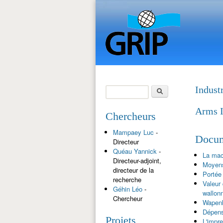
Rechercher
Indust
Formulaire de
Arms I
recherche
Chercheurs
Mampaey Luc
-
Docum
Directeur
Quéau Yannick
-
La mac
Directeur-adjoint,
Moyens,
directeur de la
Portée 
recherche
Valeur
Géhin Léo
-
wallon
Chercheur
Wapenh
Dépens
Projets
L'impre