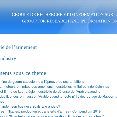
Aller au contenu principal
GROUPE DE RECHERCHE ET D'INFORMATION SUR LA
GROUP FOR RESEARCH AND INFORMATION ON
rie de l’armement
ndustry
ents sous ce thème
hine de guerre saoudienne à l'épreuve de ses ambitions
 moteurs et limites des ambitions industrielles militaires indonésiennes
et limite de la stratégie industrielle de défense de l’Arabie saoudite
 des licences en hausse, l'Arabie saoudite reste n°1 : décryptage du Rapport 
nes
andel: een business zoals alle andere?
es militaires, production et transferts d’armes - Compendium 2019
ssion 3D est-elle un vecteur de prolifération illicite des armes à feu ?