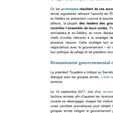
Or, les
promesses
résultant de ces acco
armés signataires refusant l’autorité de l’
ex-Séléka se présentent comme le boucli
ailleurs, la plupart
des leaders des gro
contrôler l’ensemble de leurs unités
. P
anti-balaka et ex-Séléka, au cours desqu
chefs d’unités réticents à la stratégie d
plusieurs raisons. Cette stratégie leur 
négociations avec le gouvernement – en 
leur politique de pillage et de prédation é
Remaniement gouvernemental de 
Le président Touadéra a indiqué au Secréta
dialogue avec les groupes armés, «
était 
territoire.
Le 12 septembre 2017, lors d’un
remani
factions armées afin d’apaiser les tension
censés se désengager, stopper les violen
unies semblait prometteuse pour rétablir
groupes armés intégrer le gouvernement p