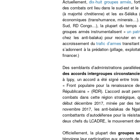
Actuellement,
dix-huit groupes armés
, fo
des combats ont lieu dans le sud-est et le 
(à majorité chrétienne) et les ex-Séléka
économiques (transhumance, minerais…). 
Sud, RD Congo…), la plupart du temps « m
groupes armés instrumentalisent «
un pat
chez les anti-balaka) pour recruter en 
accroissement du
trafic d’armes
transitan
s’adonnent à la prédation (pillage, exploi
financer.)
Des semblants d’administrations parallèle
des accords intergroupes circonstanciel
à Ippy, un accord a été signé entre troi
« Front populaire pour la renaissance d
Républicains » (RDR). L’accord avait perm
combats dans cette région stratégique, q
début décembre 2017, minée par des tens
novembre 2017, les anti-balakas de Ng
combattants d’autodéfense pour la résista
deux chefs du LCADRE, le mouvement devrai
Officiellement, la plupart des
groupes se
témoigne leur participation aux accords de p