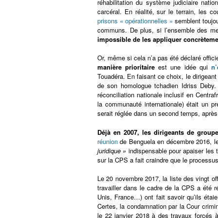
réhabilitation du système judiciaire nati
carcéral. En réalité, sur le terrain, les 
prisons « opérationnelles »
semblent toujou
communs. De plus, si l’ensemble des mesu
impossible de les appliquer concrètemen
Or, même si cela n’a pas été déclaré offici
manière prioritaire
est une idée qui
n’
Touadéra. En faisant ce choix, le dirigeant
de son homologue tchadien Idriss Deby.
réconciliation nationale inclusif en Centr
la communauté internationale) était un pr
serait réglée dans un second temps, après 
Déjà en 2007, les dirigeants de group
réunion
de Benguela en décembre 2016, les 
juridique »
indispensable pour apaiser les t
sur la CPS a fait craindre que le processus 
Le 20 novembre 2017, la liste des vingt offi
travailler dans le cadre de la CPS a été r
Unis, France…) ont fait savoir qu’ils étai
Certes, la condamnation par la Cour crimin
le 22 janvier 2018 à des travaux forcés