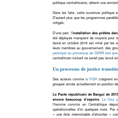
politique centrafricaine, obtenir une amnis
Dans les faits, cette ouverture politique 
D’autant plus que les programmes parallèle
mitigés.
D’une part, l’
installation des préfets dan
été déployés manquent de moyens pour res
lancé en octobre 2016 est miné par les at
leurs membres au gouvernement, des gro
participer au processus de DDRR tant que
centrafricain inclusif ne serait pas lancé
Un processus de justice transit
Des acteurs comme
la FIDH
craignent en 
groupes armés actuellement en position de f
Le Pacte républicain de Bangui de 201
encore beaucoup d’espoirs
.
La Cour p
l’homme commis en Centrafrique depu
opérationnelles d’ici quelques mois. Par 
«
une liste interminable d’atrocités
» comm