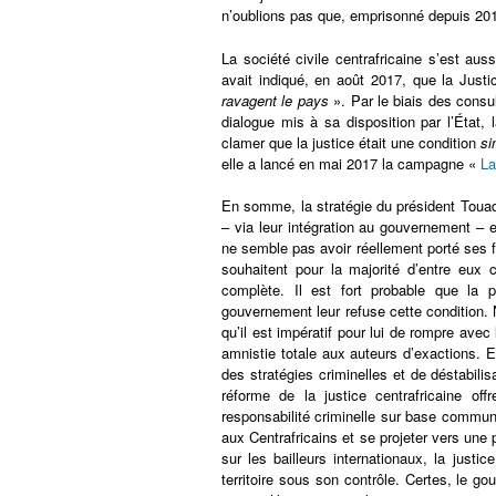
n’oublions pas que, emprisonné depuis 2015
La société civile centrafricaine s’est au
avait indiqué, en août 2017, que la Justi
ravagent le pays
». Par le biais des consu
dialogue mis à sa disposition par l’État,
clamer que la justice était une condition
si
elle a lancé en mai 2017 la campagne «
La
En somme, la stratégie du président Touad
– via leur intégration au gouvernement – et
ne semble pas avoir réellement porté ses fr
souhaitent pour la majorité d’entre eux
complète. Il est fort probable que la 
gouvernement leur refuse cette condition. 
qu’il est impératif pour lui de rompre ave
amnistie totale aux auteurs d’exactions. E
des stratégies criminelles et de déstabili
réforme de la justice centrafricaine o
responsabilité criminelle sur base commun
aux Centrafricains et se projeter vers une
sur les bailleurs internationaux, la justic
territoire sous son contrôle. Certes, le g