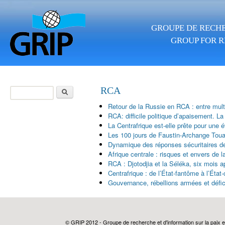
Aller au contenu principal
GROUPE DE RECHE
GROUP FOR R
Rechercher
RCA
Formulaire de
Retour de la Russie en RCA : entre multip
recherche
RCA: difficile politique d’apaisement. La
La Centrafrique est-elle prête pour une 
Les 100 jours de Faustin-Archange Touad
Dynamique des réponses sécuritaires de
Afrique centrale : risques et envers de 
RCA : Djotodjia et la Séléka, six mois a
Centrafrique : de l’État-fantôme à l’État
Gouvernance, rébellions armées et défic
© GRIP 2012 - Groupe de recherche et d'information sur la paix e