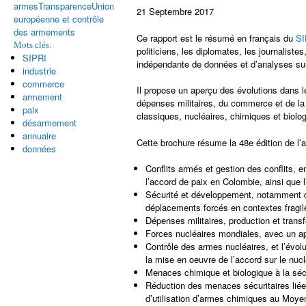
armes
Transparence
Union
21 Septembre 2017
européenne et contrôle
des armements
Ce rapport est le résumé en français du
SI
Mots clés:
politiciens, les diplomates, les journalist
SIPRI
indépendante de données et d’analyses sur 
industrie
commerce
Il propose un aperçu des évolutions dans l
armement
dépenses militaires, du commerce et de la 
paix
classiques, nucléaires, chimiques et biolo
désarmement
annuaire
Cette brochure résume la 48e édition de l’
données
Conflits armés et gestion des conflits, e
l’accord de paix en Colombie, ainsi que
Sécurité et développement, notamment d
déplacements forcés en contextes fragile
Dépenses militaires, production et trans
Forces nucléaires mondiales, avec un ap
Contrôle des armes nucléaires, et l’évol
la mise en oeuvre de l’accord sur le nucl
Menaces chimique et biologique à la sécu
Réduction des menaces sécuritaires liées
d’utilisation d’armes chimiques au Moye