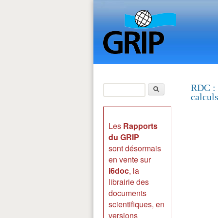
Rechercher
RDC : 
calculs
Formulaire de
recherche
Les
Rapports
du GRIP
sont désormais
en vente sur
i6doc
, la
librairie des
documents
scientifiques, en
versions