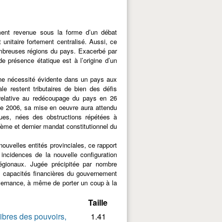
ment revenue sous la forme d’un débat
 unitaire fortement centralisé. Aussi, ce
ombreuses régions du pays. Exacerbé par
de présence étatique est à l’origine d’un
une nécessité évidente dans un pays aux
ale restent tributaires de bien des défis
i relative au redécoupage du pays en 26
 de 2006, sa mise en oeuvre aura attendu
ques, nées des obstructions répétées à
ième et dernier mandat constitutionnel du
nouvelles entités provinciales, ce rapport
ncidences de la nouvelle configuration
 régionaux. Jugée précipitée par nombre
des capacités financières du gouvernement
uvernance, à même de porter un coup à la
Taille
libres des pouvoirs,
1.41