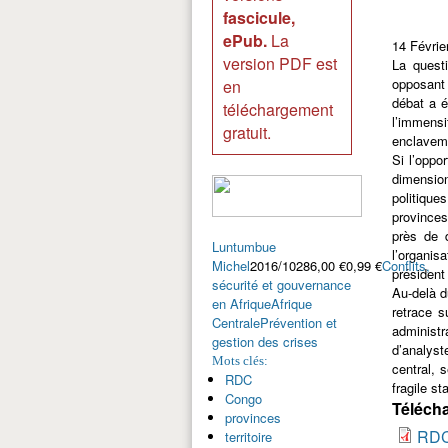
fascicule,
ePub.
La
14 Févrie
version PDF est
La quest
opposant 
en
débat a é
téléchargement
l’immensi
gratuit.
enclaveme
Si l’oppo
dimension
politique
provinces
près de 
Luntumbue
l’organis
Michel
2016/10286,00 €0,99 €
Conflits,
président
sécurité et gouvernance
Au-delà d
en Afrique
Afrique
retrace s
Centrale
Prévention et
administr
gestion des crises
d’analyst
Mots clés:
central, 
RDC
fragile st
Congo
Télécha
provinces
RDC 
territoire