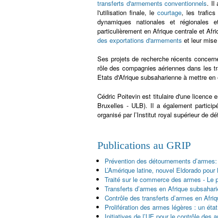
transferts d'armements conventionnels
. Il
l'utilisation finale, le
courtage
, les trafic
dynamiques nationales et régionales e
particulièrement en Afrique centrale et Afri
des exportations d'armements
et leur mise
Ses projets de recherche récents concerne
rôle des compagnies aériennes dans les tr
Etats d'Afrique subsaharienne à mettre en
Cédric Poitevin est titulaire d'une licence
Bruxelles - ULB). Il a également partici
organisé par l’Institut royal supérieur de d
Publications au GRIP
Prévention des détournements d’armes: 
L’Amérique latine, nouvel Eldorado pou
Traité sur le commerce des armes - Le p
Transferts d’armes en Afrique subsahari
Contrôle des transferts d’armes en Afr
Prolifération des armes légères : un état
Initiatives de l’UE pour le contrôle des 