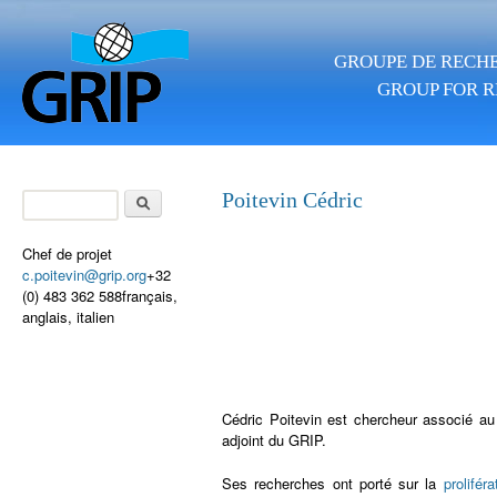
Aller au contenu principal
GROUPE DE RECHE
GROUP FOR R
Rechercher
Poitevin Cédric
Formulaire de
recherche
Chef de projet
c.poitevin@grip.org
+32
(0) 483 362 588français,
anglais, italien
Cédric Poitevin est chercheur associé au 
adjoint du GRIP.
Ses recherches ont porté sur la
prolifér