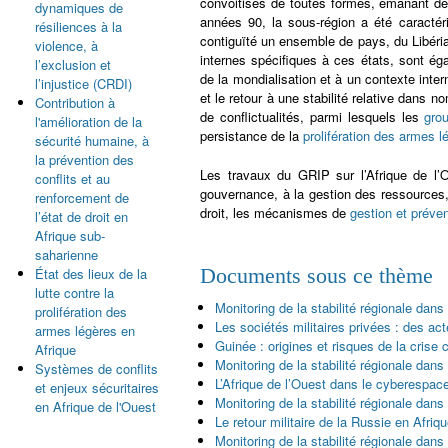
convoitises de toutes formes, émanant de
dynamiques de
années 90, la sous-région a été caractéri
résiliences à la
contiguïté un ensemble de pays, du Libéria 
violence, à
internes spécifiques à ces états, sont ég
l’exclusion et
de la mondialisation et à un contexte inte
l’injustice (CRDI)
et le retour à une stabilité relative dan
Contribution à
de conflictualités, parmi lesquels les
gro
l'amélioration de la
persistance de la
prolifération des armes l
sécurité humaine, à
la prévention des
Les travaux du GRIP sur l’Afrique de l’
conflits et au
gouvernance, à la gestion des ressources,
renforcement de
droit, les mécanismes de
gestion et préven
l’état de droit en
Afrique sub-
saharienne
Documents sous ce thème
État des lieux de la
lutte contre la
Monitoring de la stabilité régionale dan
prolifération des
Les sociétés militaires privées : des ac
armes légères en
Guinée : origines et risques de la crise c
Afrique
Monitoring de la stabilité régionale dan
Systèmes de conflits
L’Afrique de l’Ouest dans le cyberespace
et enjeux sécuritaires
Monitoring de la stabilité régionale dans
en Afrique de l'Ouest
Le retour militaire de la Russie en Afri
Monitoring de la stabilité régionale dans