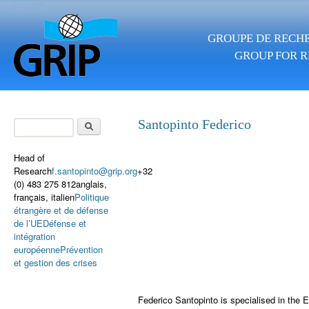
Skip to main content
GROUPE DE RECHE
GROUP FOR R
Search
Santopinto Federico
Search form
Head of
Research
f.santopinto@grip.org
+32
(0) 483 275 812anglais,
français, italien
Politique
étrangère et de défense
de l’UE
Défense et
intégration
européenne
Prévention
et gestion des crises
Federico Santopinto is specialised in the