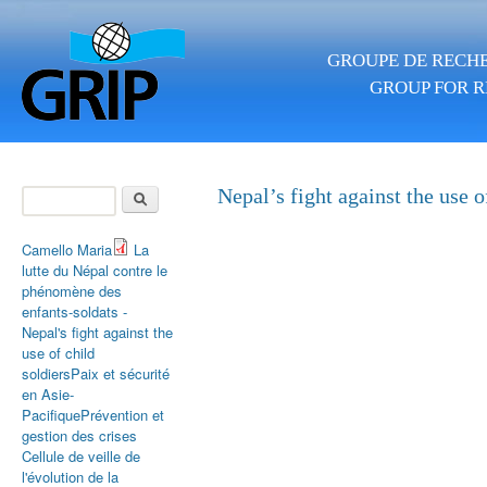
Skip to main content
GROUPE DE RECHE
GROUP FOR R
Search
Nepal’s fight against the use o
Search form
Camello Maria
La
lutte du Népal contre le
phénomène des
enfants-soldats -
Nepal's fight against the
use of child
soldiers
Paix et sécurité
en Asie-
Pacifique
Prévention et
gestion des crises
Cellule de veille de
l'évolution de la