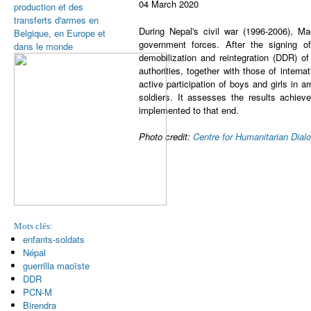
04 March 2020
production et des
transferts d'armes en
During Nepal's civil war (1996-2006), Mao
Belgique, en Europe et
government forces. After the signing 
dans le monde
demobilization and reintegration (DDR) o
authorities, together with those of intern
active participation of boys and girls in
soldiers. It assesses the results achie
implemented to that end.
Photo credit:
Centre for Humanitarian Dial
Mots clés:
enfants-soldats
Népal
guerrilla maoïste
DDR
PCN-M
Birendra