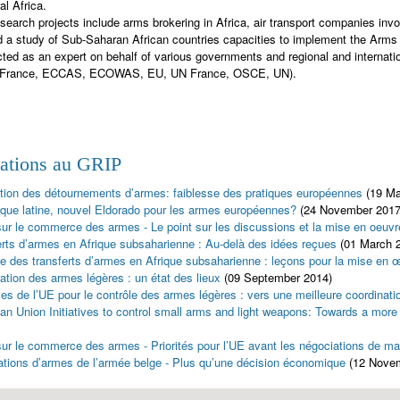
al Africa.
search projects include arms brokering in Africa, air transport companies invol
d a study of Sub-Saharan African countries capacities to implement the Arms 
ted as an expert on behalf of various governments and regional and internati
 France, ECCAS, ECOWAS, EU, UN France, OSCE, UN).
cations au GRIP
tion des détournements d’armes: faiblesse des pratiques européennes
(19 Ma
ique latine, nouvel Eldorado pour les armes européennes?
(24 November 2017
sur le commerce des armes - Le point sur les discussions et la mise en oeuvr
erts d’armes en Afrique subsaharienne : Au-delà des idées reçues
(01 March 
le des transferts d’armes en Afrique subsaharienne : leçons pour la mise en
ration des armes légères : un état des lieux
(09 September 2014)
ives de l’UE pour le contrôle des armes légères : vers une meilleure coordinati
an Union Initiatives to control small arms and light weapons: Towards a more
 sur le commerce des armes - Priorités pour l’UE avant les négociations de m
ations d’armes de l’armée belge - Plus qu’une décision économique
(12 Nove