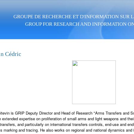
Skip to main content
GROUPE DE RECHERCHE ET D'INFORMATION SUR LA
GROUP FOR RESEARCH AND INFORMATION ON
in Cédric
itevin is GRIP Deputy Director and Head of Research "Arms Transfers and S
 extended expertise on proliferation of small arms and light weapons and the
ransfers, and particularly on international transfers controls, end-use and end-
s marking and tracing. He also works on regional and national dynamics and in