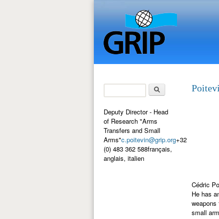
Search
Poitev
Search form
Deputy Director - Head
of Research "Arms
Transfers and Small
Arms"
c.poitevin@grip.org
+32
(0) 483 362 588français,
anglais, italien
Cédric Po
He has an
weapons t
small arm