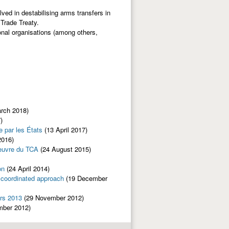
ved in destabilising arms transfers in
Trade Treaty.
onal organisations (among others,
rch 2018)
)
e par les États
(13 April 2017)
2016)
 œuvre du TCA
(24 August 2015)
on
(24 April 2014)
 coordinated approach
(19 December
ars 2013
(29 November 2012)
mber 2012)