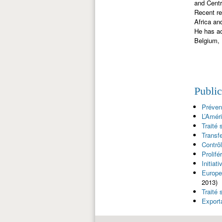
and Centr
Recent re
Africa an
He has ac
Belgium,
Publi
Préven
L’Amér
Traité 
Transf
Contrô
Prolifé
Initiat
Europe
2013)
Traité
Export