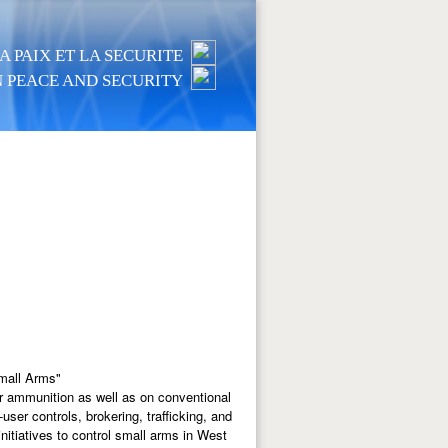
 PAIX ET LA SECURITE
 PEACE AND SECURITY
mall Arms"
ir ammunition as well as on conventional
user controls, brokering, trafficking, and
itiatives to control small arms in West