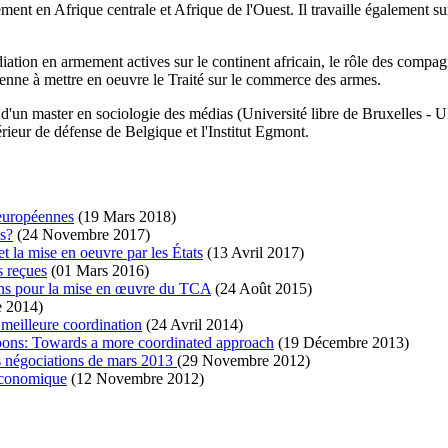
rement en Afrique centrale et Afrique de l'Ouest. Il travaille également su
ation en armement actives sur le continent africain, le rôle des compagn
ienne à mettre en oeuvre le Traité sur le commerce des armes.
t d'un master en sociologie des médias (Université libre de Bruxelles - 
érieur de défense de Belgique et l'Institut Egmont.
 européennes
(19 Mars 2018)
s?
(24 Novembre 2017)
t la mise en oeuvre par les États
(13 Avril 2017)
s reçues
(01 Mars 2016)
çons pour la mise en œuvre du TCA
(24 Août 2015)
e 2014)
e meilleure coordination
(24 Avril 2014)
apons: Towards a more coordinated approach
(19 Décembre 2013)
es négociations de mars 2013
(29 Novembre 2012)
 économique
(12 Novembre 2012)