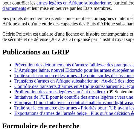
pour contrôler les
armes légères en Afrique subsaharienne
, particuliè
d'armements
et leur mise en oeuvre par les Etats membres.
Ses projets de recherche récents concernent les compagnies d'intermédi
Afrique ainsi qu'une étude des capacités des Etats d'Afrique subsahar
Cédric Poitevin est titulaire d'une licence en histoire contemporaine e
de sécurité et de défense (2012-2013) organisé par l’Institut royal sup
Publications au GRIP
Prévention des détournements d’armes: faiblesse des pratiques
L’Amérique latine, nouvel Eldorado pour les armes européenne
Traité sur le commerce des armes - Le point sur les discussions e
Transferts d’armes en Afrique subsaharienne : Au-delà des idée
Contrôle des transferts d’armes en Afrique subsaharienne : le
Prolifération des armes légères : un état des lieux
(09 Septembr
Initiatives de l’UE pour le contrôle des armes légères : vers un
European Union Initiatives to control small arms and light we
Traité sur le commerce des armes - Priorités pour l’UE avant l
Exportations d’armes de l’armée belge - Plus qu’une décision
Formulaire de recherche