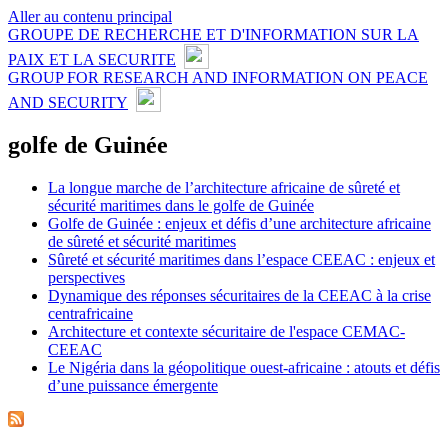
Aller au contenu principal
GROUPE DE RECHERCHE ET D'INFORMATION SUR LA
PAIX ET LA SECURITE
GROUP FOR RESEARCH AND INFORMATION ON PEACE
AND SECURITY
golfe de Guinée
La longue marche de l’architecture africaine de sûreté et
sécurité maritimes dans le golfe de Guinée
Golfe de Guinée : enjeux et défis d’une architecture africaine
de sûreté et sécurité maritimes
Sûreté et sécurité maritimes dans l’espace CEEAC : enjeux et
perspectives
Dynamique des réponses sécuritaires de la CEEAC à la crise
centrafricaine
Architecture et contexte sécuritaire de l'espace CEMAC-
CEEAC
Le Nigéria dans la géopolitique ouest-africaine : atouts et défis
d’une puissance émergente