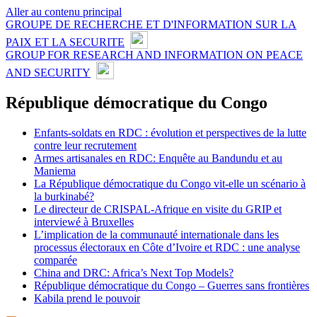
Aller au contenu principal
GROUPE DE RECHERCHE ET D'INFORMATION SUR LA
PAIX ET LA SECURITE
GROUP FOR RESEARCH AND INFORMATION ON PEACE
AND SECURITY
République démocratique du Congo
Enfants-soldats en RDC : évolution et perspectives de la lutte
contre leur recrutement
Armes artisanales en RDC: Enquête au Bandundu et au
Maniema
La République démocratique du Congo vit-elle un scénario à
la burkinabé?
Le directeur de CRISPAL-Afrique en visite du GRIP et
interviewé à Bruxelles
L’implication de la communauté internationale dans les
processus électoraux en Côte d’Ivoire et RDC : une analyse
comparée
China and DRC: Africa’s Next Top Models?
République démocratique du Congo – Guerres sans frontières
Kabila prend le pouvoir