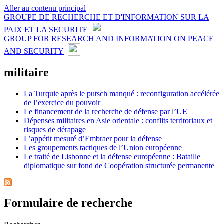
Aller au contenu principal
GROUPE DE RECHERCHE ET D'INFORMATION SUR LA
PAIX ET LA SECURITE
GROUP FOR RESEARCH AND INFORMATION ON PEACE
AND SECURITY
militaire
La Turquie après le putsch manqué : reconfiguration accélérée
de l’exercice du pouvoir
Le financement de la recherche de défense par l’UE
Dépenses militaires en Asie orientale : conflits territoriaux et
risques de dérapage
L’appétit mesuré d’Embraer pour la défense
Les groupements tactiques de l’Union européenne
Le traité de Lisbonne et la défense européenne : Bataille
diplomatique sur fond de Coopération structurée permanente
Formulaire de recherche