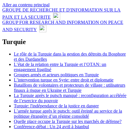
Aller au contenu principal
GROUPE DE RECHERCHE ET D'INFORMATION SUR LA
PAIX ET LA SECURITE
GROUP FOR RESEARCH AND INFORMATION ON PEACE
AND SECURITY
Turquie
Le rôle de la Turquie dans la gestion des détroits du Bosphore
et des Dardanelles
L’état de la relation entre la Turquie et l’OTAN: un
engagement fragilisé
Groupes armés et acteurs politiques en Turquie
L’intervention turque en Syrie: entre droit et diplomatie
Bataillons de volontaires et protecteurs de village : utilisateurs
finaux à risque en Ukraine et Turquie
La Turquie après le putsch manqué : reconfiguration accélérée
de l’exercice du pouvoir
Turquie: l'indépendance de la justice en danger
L’armée turque après le putsch: outil éreinté au service de la
politique étrangère d’un régime consolidé
Quelle place occupe la Turquie sur les marchés de défense?
Conférence-débat : Un 24 avril à Istanbul