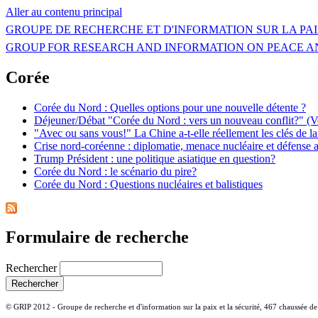
Aller au contenu principal
GROUPE DE RECHERCHE ET D'INFORMATION SUR LA PAI
GROUP FOR RESEARCH AND INFORMATION ON PEACE A
Corée
Corée du Nord : Quelles options pour une nouvelle détente ?
Déjeuner/Débat "Corée du Nord : vers un nouveau conflit?" (V
"Avec ou sans vous!" La Chine a-t-elle réellement les clés de l
Crise nord-coréenne : diplomatie, menace nucléaire et défense a
Trump Président : une politique asiatique en question?
Corée du Nord : le scénario du pire?
Corée du Nord : Questions nucléaires et balistiques
Formulaire de recherche
Rechercher
© GRIP 2012 - Groupe de recherche et d'information sur la paix et la sécurité, 467 chaussée d