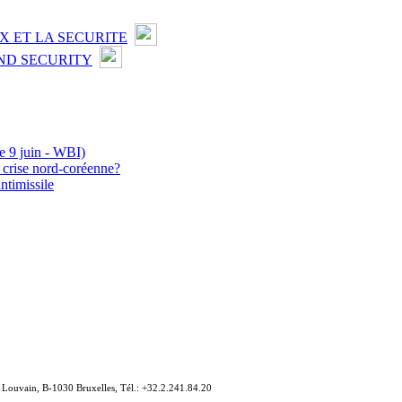
X ET LA SECURITE
ND SECURITY
e 9 juin - WBI)
a crise nord-coréenne?
ntimissile
e Louvain, B-1030 Bruxelles, Tél.: +32.2.241.84.20