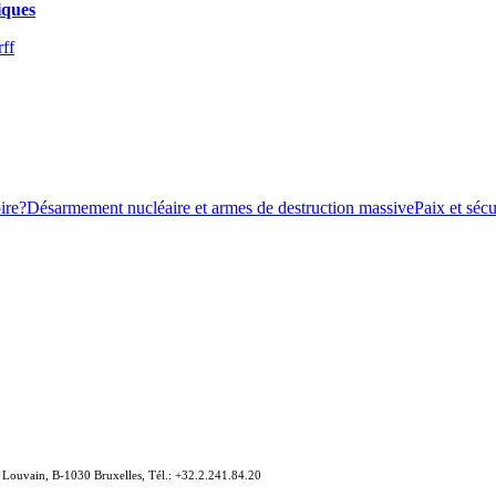
iques
rff
ire?
Désarmement nucléaire et armes de destruction massive
Paix et séc
e Louvain, B-1030 Bruxelles, Tél.: +32.2.241.84.20