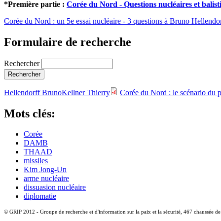
*Première partie :
Corée du Nord - Questions nucléaires et balist
Corée du Nord : un 5e essai nucléaire - 3 questions à Bruno Hellendo
Formulaire de recherche
Rechercher
Hellendorff Bruno
Kellner Thierry
Corée du Nord : le scénario du p
Mots clés:
Corée
DAMB
THAAD
missiles
Kim Jong-Un
arme nucléaire
dissuasion nucléaire
diplomatie
© GRIP 2012 - Groupe de recherche et d'information sur la paix et la sécurité, 467 chaussée d