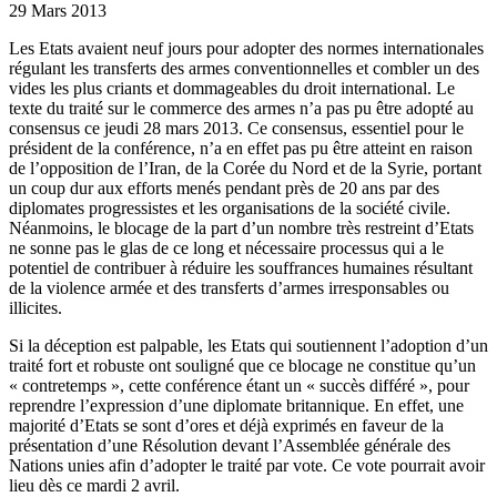
29 Mars 2013
Les Etats avaient neuf jours pour adopter des normes internationales
régulant les transferts des armes conventionnelles et combler un des
vides les plus criants et dommageables du droit international. Le
texte du traité sur le commerce des armes n’a pas pu être adopté au
consensus ce jeudi 28 mars 2013. Ce consensus, essentiel pour le
président de la conférence, n’a en effet pas pu être atteint en raison
de l’opposition de l’Iran, de la Corée du Nord et de la Syrie, portant
un coup dur aux efforts menés pendant près de 20 ans par des
diplomates progressistes et les organisations de la société civile.
Néanmoins, le blocage de la part d’un nombre très restreint d’Etats
ne sonne pas le glas de ce long et nécessaire processus qui a le
potentiel de contribuer à réduire les souffrances humaines résultant
de la violence armée et des transferts d’armes irresponsables ou
illicites.
Si la déception est palpable, les Etats qui soutiennent l’adoption d’un
traité fort et robuste ont souligné que ce blocage ne constitue qu’un
« contretemps », cette conférence étant un « succès différé », pour
reprendre l’expression d’une diplomate britannique. En effet, une
majorité d’Etats se sont d’ores et déjà exprimés en faveur de la
présentation d’une Résolution devant l’Assemblée générale des
Nations unies afin d’adopter le traité par vote. Ce vote pourrait avoir
lieu dès ce mardi 2 avril.