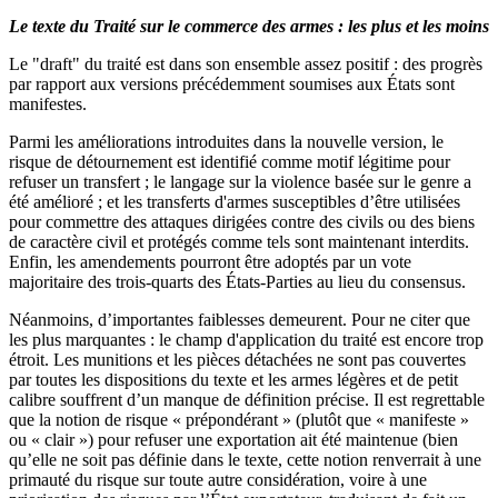
Le texte du Traité sur le commerce des armes : les plus et les moins
Le "draft" du traité est dans son ensemble assez positif : des progrès
par rapport aux versions précédemment soumises aux États sont
manifestes.
Parmi les améliorations introduites dans la nouvelle version, le
risque de détournement est identifié comme motif légitime pour
refuser un transfert ; le langage sur la violence basée sur le genre a
été amélioré ; et les transferts d'armes susceptibles d’être utilisées
pour commettre des attaques dirigées contre des civils ou des biens
de caractère civil et protégés comme tels sont maintenant interdits.
Enfin, les amendements pourront être adoptés par un vote
majoritaire des trois-quarts des États-Parties au lieu du consensus.
Néanmoins, d’importantes faiblesses demeurent. Pour ne citer que
les plus marquantes : le champ d'application du traité est encore trop
étroit. Les munitions et les pièces détachées ne sont pas couvertes
par toutes les dispositions du texte et les armes légères et de petit
calibre souffrent d’un manque de définition précise. Il est regrettable
que la notion de risque « prépondérant » (plutôt que « manifeste »
ou « clair ») pour refuser une exportation ait été maintenue (bien
qu’elle ne soit pas définie dans le texte, cette notion renverrait à une
primauté du risque sur toute autre considération, voire à une