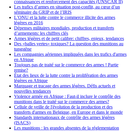
connaissances et renforcement des capacités (UNSCAR II)
Les trafics d’armes en situation post-conflit, au cœur d’un
séminaire du GRIP et de l’IRIS
L’ONU et la lutte contre le commerce illicite des armes
légères en 2016
Dépenses militaires mondiales, production et transferts
d’armements: les chiffres clés
Armes légères et de petit calibre: chiffres, enjeux, tendances
Des «balles vertes» toxiques? La question des munitions au
tungstène
Les compagnies aériennes impliquées dans les trafics d'armes
en Afrique
Toujours pas de traité sur le commerce des armes ! Partie
remise?
État des lieux de la lutte contre la prolifération des armes
légères en Afrique
Marquage et traçage des armes légères. Défis actuels et
nouvelles tendances
Violence armée en Afrique : Faut-il inclure le contrôle des
munitions dans le traité sur le commerce des armes?
Cellule de veille de l'évolution de la production et des
transferts d'armes en Belgique, en Europe et dans le monde
Standards internationaux de contrôle des armes légères
(ISACS)
Les munitions : les grandes absentes de la réglementation