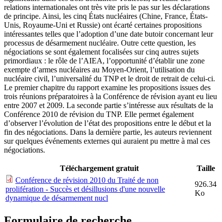
relations internationales ont très vite pris le pas sur les déclarations
de principe. Ainsi, les cinq États nucléaires (Chine, France, États-
Unis, Royaume-Uni et Russie) ont écarté certaines propositions
intéressantes telles que l’adoption d’une date butoir concernant leur
processus de désarmement nucléaire. Outre cette question, les
négociations se sont également focalisées sur cinq autres sujets
primordiaux : le rôle de l’AIEA, l’opportunité d’établir une zone
exempte d’armes nucléaires au Moyen-Orient, l’utilisation du
nucléaire civil, l’universalité du TNP et le droit de retrait de celui-ci.
Le premier chapitre du rapport examine les propositions issues des
trois réunions préparatoires à la Conférence de révision ayant eu lieu
entre 2007 et 2009. La seconde partie s’intéresse aux résultats de la
Conférence 2010 de révision du TNP. Elle permet également
d’observer l’évolution de l’état des propositions entre le début et la
fin des négociations. Dans la dernière partie, les auteurs reviennent
sur quelques événements externes qui auraient pu mettre à mal ces
négociations.
Téléchargement gratuit
Taille
Conférence de révision 2010 du Traité de non
926.34
prolifération - Succès et désillusions d'une nouvelle
Ko
dynamique de désarmement nucl
Formulaire de recherche