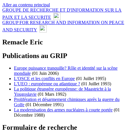
Aller au contenu principal
GROUPE DE RECHERCHE ET D'INFORMATION SUR LA
PAIX ET LA SECURITE
GROUP FOR RESEARCH AND INFORMATION ON PEACE
AND SECURITY
Remacle Eric
Publications au GRIP
Europe puissance tranquille? Rôle et identité sur la scène
mondiale
(01 Juin 2006)
L'OSCE et les conflits en Europe
(01 Juillet 1995)
L'UEO : européenne ou atlantique ?
(01 Juillet 1993)
La politique étrangère européenne: de Maastricht à la
Yougoslavie
(01 Mars 1992)
Prolifération et désarmement chimiques après la guerre du
Golfe
(01 Décembre 1991)
La modernisation des armes nucléaires à courte portée
(01
Décembre 1988)
Formulaire de recherche