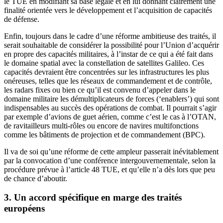
le TUE en modifiant sa base légale et en lui donnant clairement une
finalité orientée vers le développement et l’acquisition de capacités
de défense.
Enfin, toujours dans le cadre d’une réforme ambitieuse des traités, il
serait souhaitable de considérer la possibilité pour l’Union d’acquérir
en propre des capacités militaires, à l’instar de ce qui a été fait dans
le domaine spatial avec la constellation de satellites Galileo. Ces
capacités devraient être concentrées sur les infrastructures les plus
onéreuses, telles que les réseaux de commandement et de contrôle,
les radars fixes ou bien ce qu’il est convenu d’appeler dans le
domaine militaire les démultiplicateurs de forces (‘enablers’) qui sont
indispensables au succès des opérations de combat. Il pourrait s’agir
par exemple d’avions de guet aérien, comme c’est le cas à l’OTAN,
de ravitailleurs multi-rôles ou encore de navires multifonctions
comme les bâtiments de projection et de commandement (BPC).
Il va de soi qu’une réforme de cette ampleur passerait inévitablement
par la convocation d’une conférence intergouvernementale, selon la
procédure prévue à l’article 48 TUE, et qu’elle n’a dès lors que peu
de chance d’aboutir.
3. Un accord spécifique en marge des traités
européens