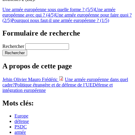
Une armée européenne sous quelle forme ? (5/5)
Une armée
européenne avec qui ? (4/5)
Une armée européenne pour faire quoi ?
(2/5)
Pourquoi nous faut-il une armée européenne ? (1/5)
Formulaire de recherche
Rechercher
A propos de cette page
Jehin Olivier
Mauro Frédéric
Une armée européenne dans quel
cadre?
Politique étrangère et de défense de l’UE
Défense et
intégration européenne
Mots clés:
Europe
défense
PSDC
armée