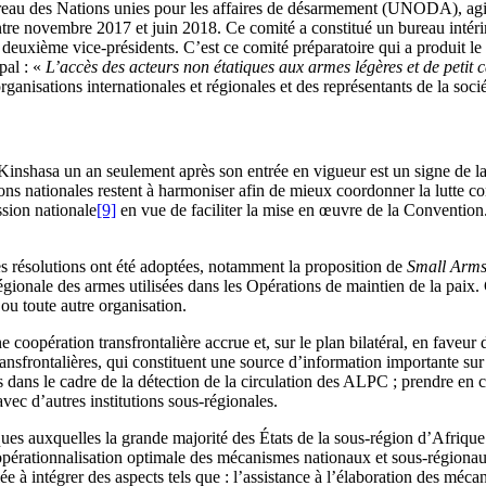
reau des Nations unies pour les affaires de désarmement (UNODA), agis
x entre novembre 2017 et juin 2018. Ce comité a constitué un bureau in
 deuxième vice-présidents. C’est ce comité préparatoire qui a produit le
pal : «
L’accès des acteurs non étatiques aux armes légères et de petit c
ganisations internationales et régionales et des représentants de la socié
shasa un an seulement après son entrée en vigueur est un signe de la vo
ns nationales restent à harmoniser afin de mieux coordonner la lutte con
ssion nationale
[9]
en vue de faciliter la mise en œuvre de la Convention.
s résolutions ont été adoptées, notamment la proposition de
Small Arms
onale des armes utilisées dans les Opérations de maintien de la paix. Ce
ou toute autre organisation.
oopération transfrontalière accrue et, sur le plan bilatéral, en faveur 
nsfrontalières, qui constituent une source d’information importante sur l
sés dans le cadre de la détection de la circulation des ALPC ; prendre
ec d’autres institutions sous-régionales.
iques auxquelles la grande majorité des États de la sous-région d’Afrique c
pérationnalisation optimale des mécanismes nationaux et sous-régionaux 
e à intégrer des aspects tels que : l’assistance à l’élaboration des méc