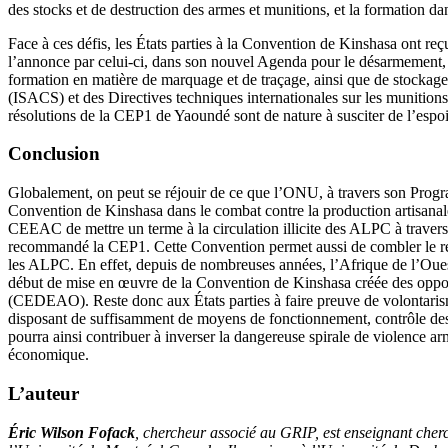
des stocks et de destruction des armes et munitions, et la formation
Face à ces défis, les États parties à la Convention de Kinshasa ont re
l’annonce par celui-ci, dans son nouvel Agenda pour le désarmement, d
formation en matière de marquage et de traçage, ainsi que de stockage e
(ISACS) et des Directives techniques internationales sur les munition
résolutions de la CEP1 de Yaoundé sont de nature à susciter de l’espoi
Conclusion
Globalement, on peut se réjouir de ce que l’ONU, à travers son Prog
Convention de Kinshasa dans le combat contre la production artisanal
CEEAC de mettre un terme à la circulation illicite des ALPC à travers 
recommandé la CEP1. Cette Convention permet aussi de combler le reta
les ALPC. En effet, depuis de nombreuses années, l’Afrique de l’Ouest,
début de mise en œuvre de la Convention de Kinshasa créée des oppor
(CEDEAO). Reste donc aux États parties à faire preuve de volontarisme
disposant de suffisamment de moyens de fonctionnement, contrôle des st
pourra ainsi contribuer à inverser la dangereuse spirale de violence ar
économique.
L’auteur
Éric Wilson Fofack
, chercheur associé au GRIP, est enseignant cher