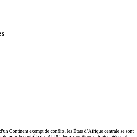
es
f d'un Continent exempt de conflits, les États d’Afrique centrale se sont
rale pour le contrôle des ALPC, leurs munitions et toutes pièces et