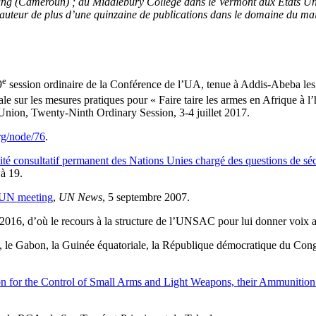
ang (Cameroun) ; au Middlebury College dans le Vermont aux États Unis
uteur de plus d’une quinzaine de publications dans le domaine du maintie
e
9
session ordinaire de la Conférence de l’UA, tenue à Addis-Abeba les 3
le sur les mesures pratiques pour « Faire taire les armes en Afrique à l’h
Union, Twenty-Ninth Ordinary Session, 3-4 juillet 2017.
org/node/76
.
ité consultatif permanent des Nations Unies chargé des questions de séc
 à 19.
t UN meeting
,
UN News
, 5 septembre 2007.
2016, d’où le recours à la structure de l’UNSAC pour lui donner voix a
, le Gabon, la Guinée équatoriale, la République démocratique du Cong
n for the Control of Small Arms and Light Weapons, their Ammunition 