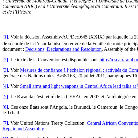
l’Université de Montréal-Canada. Il enseigne à l’Université de Dsch
Cameroun (IRIC) et à l’Université évangélique du Cameroun. Il est l’a
et de l’Histoire
[1]
. Voir la décision Assembly/AU/Dec.645 (XXIX) par laquelle la 2
de sécurité de l'UA sur la mise en œuvre de la Feuille de route principa
document :
Decisions, Declarations and Resolution
, Assembly of the 
[2]
. Le texte de la Convention est disponible sous
http://reseau-rafal.
[3]
. Voir
Mesures de confiance à l’échelon régional : activités du Com
générale des Nations unies, A/66/163, 20 juillet 2011, paragraphes 16
[4]
. Voir
Small arms and light weapons in Central Africa lead talks a
[5]
. Le Rwanda s’est retiré de la CEEAC en 2007 et l’a réintégrée en 
[6]
. Ces onze États sont l’Angola, le Burundi, le Cameroun, le Congo
le Tchad.
[7]
. Voir United Nations Treaty Collection,
Central African Conventio
Repair and Assembly
.