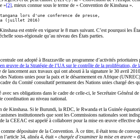
ge »
[2]
, mieux connue sous le terme de « Convention de Kinshasa ».
tangana lors d'une conference de presse,

a (juillet 2016) 
Kinshasa est entrée en vigueur le 8 mars suivant. C’est pourquoi les Éta
’échelle sous-régionale qu’au niveau des États parties.
centrale ont adopté à Brazzaville un programme d’activités prioritaire
en œuvre de la Stratégie de l’UA sur le contrôle de la prolifération, de la
e de lancement aux travaux qui ont abouti à la signature le 30 avril 
al des Nations unies pour la paix et le désarmement en Afrique (UNRE
e cadre du Comité consultatif permanent des Nations unies chargé des q
é avec ses obligations dans le cadre de celle-ci, le Secrétaire Général
 de coordination au niveau national.
 de Kinshasa. Si le Burundi, la RDC, le Rwanda et la Guinée équatori
smes institutionnels que sont les Commissions nationales sont indisp
al de la CEEAC est appelé à collaborer pour la mise en œuvre effective 
comme dépositaire de la Convention. À ce titre, il était tenu de convo
l’article 34, alinéa 4, était «
chargée d’examiner la mise en œuvre
» d