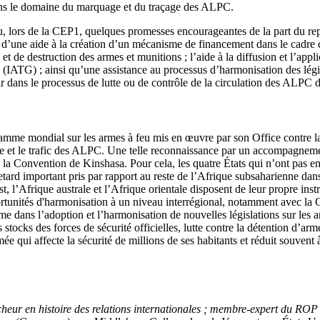
 dans le domaine du marquage et du traçage des ALPC.
çu, lors de la CEP1, quelques promesses encourageantes de la part du rep
’une aide à la création d’un mécanisme de financement dans le cadre du
t de destruction des armes et munitions ; l’aide à la diffusion et l’appl
s (IATG) ; ainsi qu’une assistance au processus d’harmonisation des lég
r dans le processus de lutte ou de contrôle de la circulation des ALPC d
ramme mondial sur les armes à feu mis en œuvre par son Office contre 
e et le trafic des ALPC. Une telle reconnaissance par un accompagneme
la Convention de Kinshasa. Pour cela, les quatre États qui n’ont pas enc
rd important pris par rapport au reste de l’Afrique subsaharienne dan
 l’Afrique australe et l’Afrique orientale disposent de leur propre inst
tunités d'harmonisation à un niveau interrégional, notamment avec la
 dans l’adoption et l’harmonisation de nouvelles législations sur les a
ocks des forces de sécurité officielles, lutte contre la détention d’arm
mée qui affecte la sécurité de millions de ses habitants et réduit souvent
cheur en histoire des relations internationales ; membre-expert du RO