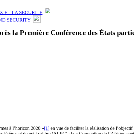
X ET LA SECURITE
ND SECURITY
près la Première Conférence des États parti
armes à l’horizon 2020 »
[1]
en vue de faciliter la réalisation de l’objecti
s légères et de petit calibre (ALPC) : la « Convention de l’Afrique cent