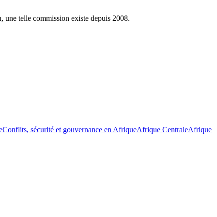
n, une telle commission existe depuis 2008.
e
Conflits, sécurité et gouvernance en Afrique
Afrique Centrale
Afrique