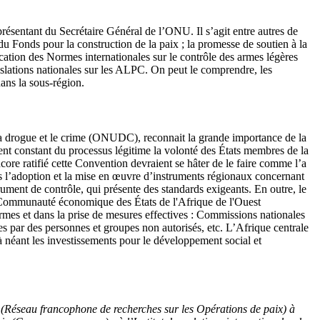
résentant du Secrétaire Général de l’ONU. Il s’agit entre autres de
 Fonds pour la construction de la paix ; la promesse de soutien à la
ication des Normes internationales sur le contrôle des armes légères
islations nationales sur les ALPC. On peut le comprendre, les
ans la sous-région.
la drogue et le crime (ONUDC), reconnait la grande importance de la
nt constant du processus légitime la volonté des États membres de la
ore ratifié cette Convention devraient se hâter de le faire comme l’a
s l’adoption et la mise en œuvre d’instruments régionaux concernant
rument de contrôle, qui présente des standards exigeants. En outre, le
 Communauté économique des États de l'Afrique de l'Ouest
rmes et dans la prise de mesures effectives : Commissions nationales
es par des personnes et groupes non autorisés, etc. L’Afrique centrale
 à néant les investissements pour le développement social et
P (Réseau francophone de recherches sur les Opérations de paix) à