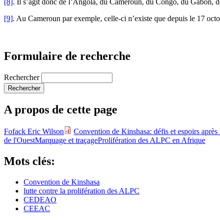
[8]
. Il s’agit donc de l’Angola, du Cameroun, du Congo, du Gabon, 
[9]
. Au Cameroun par exemple, celle-ci n’existe que depuis le 17 octo
Formulaire de recherche
Rechercher
A propos de cette page
Fofack Eric Wilson
Convention de Kinshasa: défis et espoirs après 
de l'Ouest
Marquage et traçage
Prolifération des ALPC en Afrique
Mots clés:
Convention de Kinshasa
lutte contre la prolifération des ALPC
CEDEAO
CEEAC