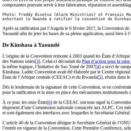
composantes pouvant servir à leur fabrication, réparation et assembla
Photo: Freddy Bisetsa (Alarm Ministries) et François Mu
exhortant le Rwanda à ratifier la convention de Kinshas
Après sa ratification par l’Angola le 6 février 2017, la Convention de 
Yaoundé afin de jeter les bases de sa pleine application, aussi bien à l
De Kinshasa à Yaoundé
L’origine de la Convention remonte à 2003 quand les États d’Afrique 
des Nations unies
[3]
. Celui-ci découlait du
Plan d’action pour la mise 
la même logique, l’Initiative de Sao Tomé de 2007
[4]
a servi de ramp
Kinshasa. Ladite Convention avait été élaborée par le Centre région
États de l’Afrique centrale (CEEAC) et du Rwanda
[5]
, réunis dans l
Dès le lendemain de la signature de cette Convention, et en conformit
pour la ratification et la mise en place des mécanismes institutionnels
À ce jour, les onze États
[6]
de la CEEAC ont tous signé la Convention
disposent d’une Commission nationale consacrée aux ALPC. Ces mécani
et sont également des interfaces avec lesquelles le Secrétariat Génér
L’article 40 de la Convention désigne le Secrétaire Général de l’ONU 
l’entrée en vigueur de la Convention. Cette Première Conférence, selon 