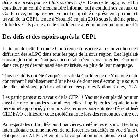
décisions prises par les États parties (…)
». Dans cette logique, le Bu
constituer un comité préparatoire informel qui a conduit ses travau
Conférence, ont agi respectivement en qualité de président, premier et
travail de la CEP1, tenue à Yaoundé en juin 2018 sous le thème princi
Outre les États parties, cette Conférence a réuni un certain nombre d’or
Des défis et des espoirs après la CEP1
La tenue de cette Première Conférence consacrée à la Convention de Kin
diffusion des ALPC dans tous les pays de la sous-région. Les législatio
sous-région qui ne l’ont pas encore fait créent sans tarder leur Commi
dans ces pays devrait aussi être maitrisée, en plus de leur marquage.
Tous ces défis ont été évoqués lors de la Conférence de Yaoundé et de
concernant l’établissement d’une base de données électronique sous-régi
de telles missions, qu’elles soient menées par les Nations Unies, l’UA 
Les participants aux travaux de la CEP1 à Yaoundé ont plaidé pour une c
aussi été recommandées parmi lesquelles : impliquer les populations tra
personnel approprié, y compris des femmes, susceptibles d’être utili
CEDEAO et intégrer cette problématique lors des rencontres entre et av
Au regard des difficultés tant financières, matérielles et surtout techn
internationale comme moyen de renforcer les capacités en vue d’une o
étatiques aux ALPC. Bien plus, la coopération internationale est appelé