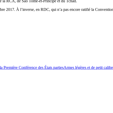
de la RCA, de Sao Tomé-et-Principe et du Tchad.
bre 2017. À l’inverse, en RDC, qui n’a pas encore ratifié la Conventio
la Première Conférence des États parties
Armes légères et de petit calibr