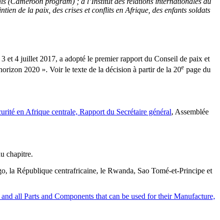
 (Cameroon program) ; à l’Institut des relations internationales du
n de la paix, des crises et conflits en Afrique, des enfants soldats
 et 4 juillet 2017, a adopté le premier rapport du Conseil de paix et
e
orizon 2020 ». Voir le texte de la décision à partir de la 20
page du
urité en Afrique centrale, Rapport du Secrétaire général
, Assemblée
u chapitre.
o, la République centrafricaine, le Rwanda, Sao Tomé-et-Principe et
and all Parts and Components that can be used for their Manufacture,