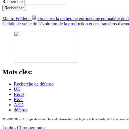
Rechercher
Mauro Frédéric
Où en est la recherche européenne en matière de 
Cellule de veille de l'évolution de la production et des transferts d'
Mots clés:
Recherche de défense
UE
R&D
R&T
AED
défense
© GRIP 2012 - Groupe de recherche et d'information sur la paix et la sécurité, 467 chaussée d
Login
-
Chronogramme