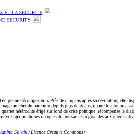
X ET LA SECURITE
ND SECURITY
l en pleine décomposition. Près de cinq ans après sa révolution, elle d
ommage au chemin parcouru depuis plus deux ans, quatre institutions issue
n quartet hétéroclite érigé sur fond de crise politique, récompense le dia
manœuvres géopolitiques opaques de puissances régionales aux intérêts di
Amine Ghrabi
/ Licence Creative Commons)