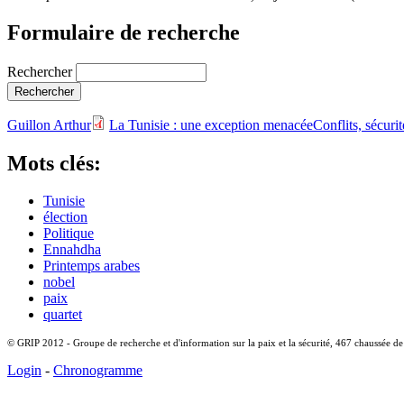
Formulaire de recherche
Rechercher
Guillon Arthur
La Tunisie : une exception menacée
Conflits, sécuri
Mots clés:
Tunisie
élection
Politique
Ennahdha
Printemps arabes
nobel
paix
quartet
© GRIP 2012 - Groupe de recherche et d'information sur la paix et la sécurité, 467 chaussée d
Login
-
Chronogramme