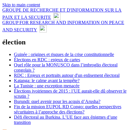
Skip to main content
GROUPE DE RECHERCHE ET D'INFORMATION SUR LA
PAIX ET LA SECURITE
GROUP FOR RESEARCH AND INFORMATION ON PEACE
AND SECURITY
élection
Guinée : origines et risques de la crise constitutionnelle
Élections en RDC : enjeux de cartes
Quel rôle pour la MONUSCO dans l’imbroglio électoral
congolais ?
RDC : Enjeux et portraits autour d'un enlisement électoral
Katanga: le calme avant la tempête?
La Tunisie : une exception menacée
Élections ivoiriennes de 2015 : l’UE aurait-elle dû observer le
scrutin ?
Burundi: quel avenir pour les acquis d’Arusha?
Fin de la mission EUPOL RD Congo: quelles perspectives
sécuritaires à l’approche des élections?
Défi électoral au Burkina. L’UE face aux énigmes d’une
transition