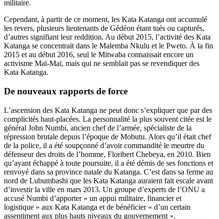
militaire.
Cependant, à partir de ce moment, les Kata Katanga ont accumulé
les revers, plusieurs lieutenants de Gédéon étant tués ou capturés,
d’autres signifiant leur reddition. Au début 2015, l’activité des Kata
Katanga se concentrait dans le Malemba Nkulu et le Pweto. À la fin
2015 et au début 2016, seul le Mitwaba connaissait encore un
activisme Maï-Maï, mais qui ne semblait pas se revendiquer des
Kata Katanga.
De nouveaux rapports de force
L’ascension des Kata Katanga ne peut donc s’expliquer que par des
complicités haut-placées. La personnalité la plus souvent citée est le
général John Numbi, ancien chef de l’armée, spécialiste de la
répression brutale depuis l’époque de Mobutu. Alors qu’il était chef
de la police, il a été soupçonné d’avoir commandité le meurtre du
défenseur des droits de l’homme, Floribert Chebeya, en 2010. Bien
qu’ayant échappé à toute poursuite, il a été démis de ses fonctions et
renvoyé dans sa province natale du Katanga. C’est dans sa ferme au
nord de Lubumbashi que les Kata Katanga auraient fait escale avant
d’investir la ville en mars 2013. Un groupe d’experts de l’ONU a
accusé Numbi d’apporter « un appui militaire, financier et
logistique » aux Kata Katanga et de bénéficier « d’un certain
assentiment aux plus hauts niveaux du gouvernement ».