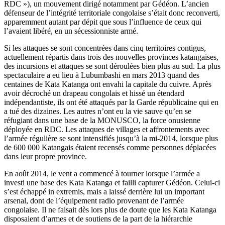
RDC »), un mouvement dirigé notamment par Gédéon. L’ancien
défenseur de l’intégrité territoriale congolaise s’était donc reconverti,
apparemment autant par dépit que sous l’influence de ceux qui
l’avaient libéré, en un sécessionniste armé.
Si les attaques se sont concentrées dans cinq territoires contigus,
actuellement répartis dans trois des nouvelles provinces katangaises,
des incursions et attaques se sont déroulées bien plus au sud. La plus
spectaculaire a eu lieu à Lubumbashi en mars 2013 quand des
centaines de Kata Katanga ont envahi la capitale du cuivre. Après
avoir décroché un drapeau congolais et hissé un étendard
indépendantiste, ils ont été attaqués par la Garde républicaine qui en
a tué des dizaines. Les autres n’ont eu la vie sauve qu’en se
réfugiant dans une base de la MONUSCO, la force onusienne
déployée en RDC. Les attaques de villages et affrontements avec
l’armée régulière se sont intensifiés jusqu’à la mi-2014, lorsque plus
de 600 000 Katangais étaient recensés comme personnes déplacées
dans leur propre province.
En août 2014, le vent a commencé à tourner lorsque l’armée a
investi une base des Kata Katanga et failli capturer Gédéon. Celui-ci
s’est échappé in extremis, mais a laissé derrière lui un important
arsenal, dont de l’équipement radio provenant de l’armée
congolaise. Il ne faisait dès lors plus de doute que les Kata Katanga
disposaient d’armes et de soutiens de la part de la hiérarchie