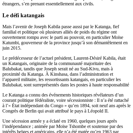
étrangers, s’en prenant essentiellement aux civils.
Le défi katangais
Mais l’avenir de Joseph Kabila passe aussi par le Katanga, fief
familial et politique où plusieurs alliés de poids du régime ont
ouvertement rompu avec le parti au pouvoir, en particulier Moïse
Katumbi, gouverneur de la province jusqu’à son démantèlement en
juin 2015.
Le prédécesseur de l’actuel président, Laurent-Désiré Kabila, était
un Katangais, originaire de la communauté majoritaire des
Balubakat, tandis que Joseph serait né au Sud-Kivu, mais à
proximité du Katanga. À Kinshasa, dans l’administration et
l’appareil militaire, les ressortissants katangais, en particulier les
Balubakat, sont surreprésentés dans les postes à haute responsabilité
Le Katanga a connu des événements historiques révélateurs d’un
courant politique fédéraliste, voire sécessionniste : Il n’a été rattaché
à l’« État indépendant du Congo » qu’en 1894, soit neuf ans après le
Congrès de Berlin qui avait attribué le pays à Léopold II.
Une sécession armée y a éclaté en 1960, quelques jours après
l’indépendance ; animée par Moïse Tshombe et soutenue par des
intérêts belges et américains, elle n’a été matée qu’en 1963 par