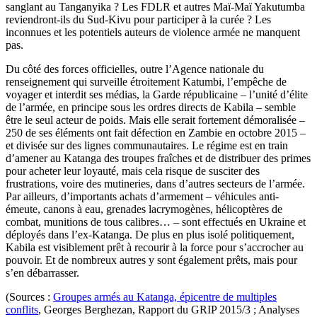
sanglant au Tanganyika ? Les FDLR et autres Maï-Maï Yakutumba
reviendront-ils du Sud-Kivu pour participer à la curée ? Les
inconnues et les potentiels auteurs de violence armée ne manquent
pas.
Du côté des forces officielles, outre l’Agence nationale du
renseignement qui surveille étroitement Katumbi, l’empêche de
voyager et interdit ses médias, la Garde républicaine – l’unité d’élite
de l’armée, en principe sous les ordres directs de Kabila – semble
être le seul acteur de poids. Mais elle serait fortement démoralisée –
250 de ses éléments ont fait défection en Zambie en octobre 2015 –
et divisée sur des lignes communautaires. Le régime est en train
d’amener au Katanga des troupes fraîches et de distribuer des primes
pour acheter leur loyauté, mais cela risque de susciter des
frustrations, voire des mutineries, dans d’autres secteurs de l’armée.
Par ailleurs, d’importants achats d’armement – véhicules anti-
émeute, canons à eau, grenades lacrymogènes, hélicoptères de
combat, munitions de tous calibres… – sont effectués en Ukraine et
déployés dans l’ex-Katanga. De plus en plus isolé politiquement,
Kabila est visiblement prêt à recourir à la force pour s’accrocher au
pouvoir. Et de nombreux autres y sont également prêts, mais pour
s’en débarrasser.
(Sources :
Groupes armés au Katanga, épicentre de multiples
conflits
, Georges Berghezan, Rapport du GRIP 2015/3 ; Analyses