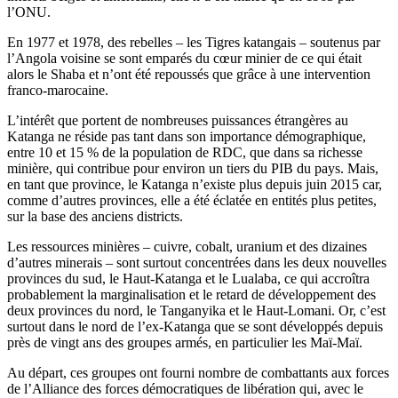
l’ONU.
En 1977 et 1978, des rebelles – les Tigres katangais – soutenus par
l’Angola voisine se sont emparés du cœur minier de ce qui était
alors le Shaba et n’ont été repoussés que grâce à une intervention
franco-marocaine.
L’intérêt que portent de nombreuses puissances étrangères au
Katanga ne réside pas tant dans son importance démographique,
entre 10 et 15 % de la population de RDC, que dans sa richesse
minière, qui contribue pour environ un tiers du PIB du pays. Mais,
en tant que province, le Katanga n’existe plus depuis juin 2015 car,
comme d’autres provinces, elle a été éclatée en entités plus petites,
sur la base des anciens districts.
Les ressources minières – cuivre, cobalt, uranium et des dizaines
d’autres minerais – sont surtout concentrées dans les deux nouvelles
provinces du sud, le Haut-Katanga et le Lualaba, ce qui accroîtra
probablement la marginalisation et le retard de développement des
deux provinces du nord, le Tanganyika et le Haut-Lomani. Or, c’est
surtout dans le nord de l’ex-Katanga que se sont développés depuis
près de vingt ans des groupes armés, en particulier les Maï-Maï.
Au départ, ces groupes ont fourni nombre de combattants aux forces
de l’Alliance des forces démocratiques de libération qui, avec le