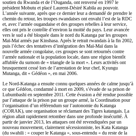
soutien du Rwanda et de l’Ouganda, ont renversé en 1997 le
président Mobutu et placé Laurent-Désiré Kabila au pouvoir.
L’année suivante, après que ce dernier leur a demandé de prendre le
chemin du retour, les troupes rwandaises ont envahi l’est de la RDC
et, avec l’armée ougandaise et des groupes rebelles à leur service,
elles ont pris le contrôle d’environ la moitié du pays. Leur avancée
vers le sud a été bloquée dans le nord du Katanga par les groupes
Maï-Maï armés par Kinshasa. Après le retrait rwandais à la fin 2002,
puis l’échec des tentatives d’intégration des Maï-Maï dans la
nouvelle armée congolaise, ces groupes se sont retournés contre
l’armée nationale et la population locale, dans une région bientôt
affublée du surnom de « triangle de la mort ». Leurs activités ont
brusquement cessé lors de l’arrestation de leur chef, Kyungu
Mutanga, dit « Gédéon », en mai 2006.
Le Nord-Katanga a ensuite connu quelques années de calme jusqu’à
ce que Gédéon, condamné à mort en 2009, s’évade de sa prison de
Lubumbashi en septembre 2011. Cette évasion a été rendue possible
par l’attaque de la prison par un groupe armé, la Coordination pour
l’organisation d’un référendum sur l’autonomie du Katanga
(CORAK), une organisation se réclamant des Tigres katangais. La
région allait rapidement retomber dans une profonde insécurité. À
partir de janvier 2013, les attaques ont été revendiquées par un
nouveau mouvement, clairement sécessionniste, les Kata Katanga
(du swahili : « couper le Katanga », sous-entendu « du reste de la