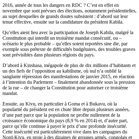
2016, année de tous les dangers en RDC ? C’est en effet en
novembre que sont prévues des élections, notamment présidentielles,
au sujet desquelles de grands doutes subsistent : d’abord sur leur
tenue effective, ensuite sur la candidature du président Kabila.
Qu’elles aient lieu avec la participation de Joseph Kabila, malgré la
Constitution qui interdit un troisième mandat consécutif, ou –
scénario le plus probable – qu’elles soient reportées sine die, par
exemple sous prétexte de difficultés budgétaires, des troubles graves
sont prévisibles dans plusieurs régions du pays.
D’abord à Kinshasa, mégapole de plus de dix millions d’habitants et
un des fiefs de l’opposition au kabilisme, où nul n’a oublié la
sanglante répression des manifestations de janvier 2015, en réaction
à l’intention du Parlement – finalement abandonnée sous la pression
de la rue – de changer la Constitution pour autoriser ce troisième
mandat.
Ensuite, au Kivu, en particulier à Goma et à Bukavu, où la
popularité du président est en chute libre depuis plusieurs années,
d’une part parce que la population ne profite nullement de la
croissance économique du pays (8,9 % en 2014) et, d’autre part,
parce qu’elle continue à payer le prix d’une profonde insécurité.
Cette insécurité est particulièrement vive dans les campagnes du
Nord-Kivu, en proie à des dizaines de groupes armés, congolais et