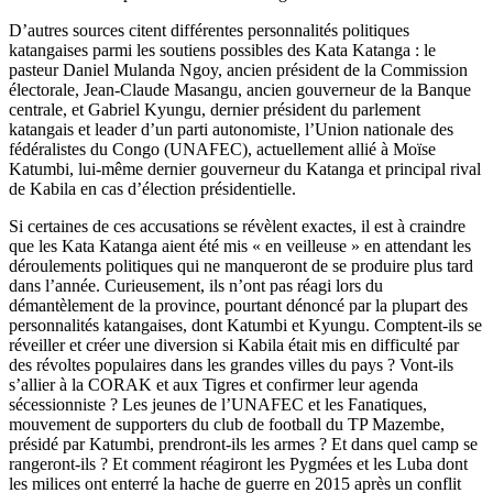
D’autres sources citent différentes personnalités politiques
katangaises parmi les soutiens possibles des Kata Katanga : le
pasteur Daniel Mulanda Ngoy, ancien président de la Commission
électorale, Jean-Claude Masangu, ancien gouverneur de la Banque
centrale, et Gabriel Kyungu, dernier président du parlement
katangais et leader d’un parti autonomiste, l’Union nationale des
fédéralistes du Congo (UNAFEC), actuellement allié à Moïse
Katumbi, lui-même dernier gouverneur du Katanga et principal rival
de Kabila en cas d’élection présidentielle.
Si certaines de ces accusations se révèlent exactes, il est à craindre
que les Kata Katanga aient été mis « en veilleuse » en attendant les
déroulements politiques qui ne manqueront de se produire plus tard
dans l’année. Curieusement, ils n’ont pas réagi lors du
démantèlement de la province, pourtant dénoncé par la plupart des
personnalités katangaises, dont Katumbi et Kyungu. Comptent-ils se
réveiller et créer une diversion si Kabila était mis en difficulté par
des révoltes populaires dans les grandes villes du pays ? Vont-ils
s’allier à la CORAK et aux Tigres et confirmer leur agenda
sécessionniste ? Les jeunes de l’UNAFEC et les Fanatiques,
mouvement de supporters du club de football du TP Mazembe,
présidé par Katumbi, prendront-ils les armes ? Et dans quel camp se
rangeront-ils ? Et comment réagiront les Pygmées et les Luba dont
les milices ont enterré la hache de guerre en 2015 après un conflit