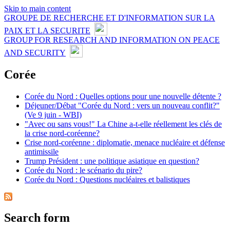
Skip to main content
GROUPE DE RECHERCHE ET D'INFORMATION SUR LA
PAIX ET LA SECURITE
GROUP FOR RESEARCH AND INFORMATION ON PEACE
AND SECURITY
Corée
Corée du Nord : Quelles options pour une nouvelle détente ?
Déjeuner/Débat "Corée du Nord : vers un nouveau conflit?"
(Ve 9 juin - WBI)
"Avec ou sans vous!" La Chine a-t-elle réellement les clés de
la crise nord-coréenne?
Crise nord-coréenne : diplomatie, menace nucléaire et défense
antimissile
Trump Président : une politique asiatique en question?
Corée du Nord : le scénario du pire?
Corée du Nord : Questions nucléaires et balistiques
Search form