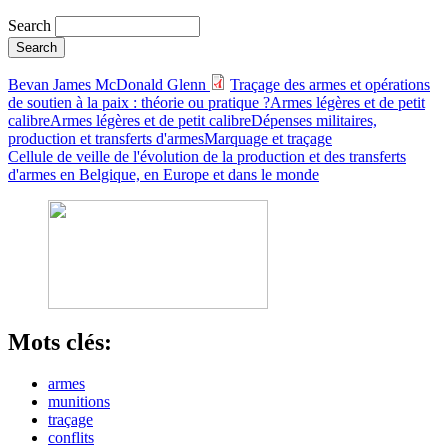
Search
Bevan James
McDonald Glenn
Traçage des armes et opérations
de soutien à la paix : théorie ou pratique ?
Armes légères et de petit
calibre
Armes légères et de petit calibre
Dépenses militaires,
production et transferts d'armes
Marquage et traçage
Cellule de veille de l'évolution de la production et des transferts
d'armes en Belgique, en Europe et dans le monde
Mots clés:
armes
munitions
traçage
conflits