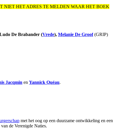
T NIET HET ADRES TE MELDEN WAAR HET BOEK
Ludo De Brabander
(
Vrede
),
Melanie De Groof
(GRIP)
nis Jacqmin
en
Yannick Quéau
.
burgerschap
met het oog op een duurzame ontwikkeling en een
r van de Verenigde Naties.