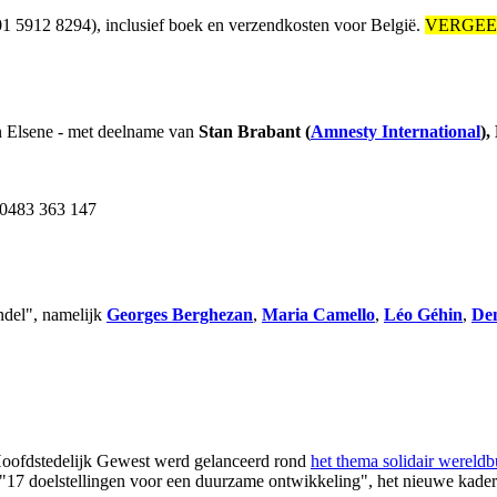
1 5912 8294), inclusief boek en verzendkosten voor België.
VERGEE
in Elsene - met deelname van
Stan Brabant
(
Amnesty International
),
0483 363 147
ndel", namelijk
Georges Berghezan
,
Maria Camello
,
Léo Géhin
,
De
Hoofdstedelijk Gewest werd gelanceerd rond
het thema solidair wereld
 "17 doelstellingen voor een duurzame ontwikkeling", het nieuwe kade