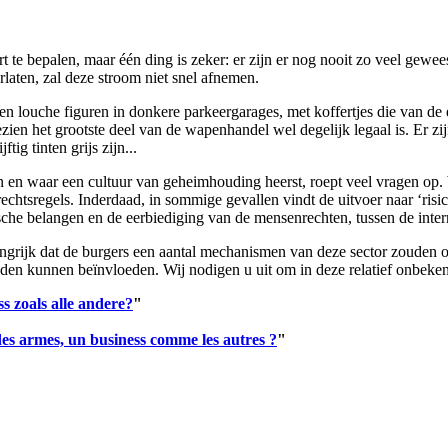
 te bepalen, maar één ding is zeker: er zijn er nog nooit zo veel gewee
laten, zal deze stroom niet snel afnemen.
louche figuren in donkere parkeergarages, met koffertjes die van de e
gezien het grootste deel van de wapenhandel wel degelijk legaal is. Er z
tig tinten grijs zijn...
 en waar een cultuur van geheimhouding heerst, roept veel vragen op
chtsregels. Inderdaad, in sommige gevallen vindt de uitvoer naar ‘risico
e belangen en de eerbiediging van de mensenrechten, tussen de internat
grijk dat de burgers een aantal mechanismen van deze sector zouden on
uden kunnen beïnvloeden. Wij nodigen u uit om in deze relatief onbeke
 zoals alle andere?
"
s armes, un business comme les autres ?
"