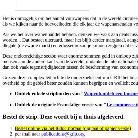
Het is onmogelijk om het aantal vuurwapens dat in de wereld circuleert
als we kijken naar de hoeveelheden die elk jaar de wapenarsenalen ver
Als we het over wapenhandel hebben, denken we vaak aan deals tussen 
worden... Dat bestaat uiteraard, maar het blijft eerder marginaal, aan
illegale (de zwarte markt) en ertussenin zou je kunnen zeggen dat er vijf
Deze ondoorzichtige sector, waar enorme sommen geld in omloop zijn
mensen aan de andere kant van de wereld, ondanks de internationale re
dan ook vaak tegenstrijdigheden tussen de bescherming van economisch
Gezien deze complexiteit achtte de onderzoekscentrum GRIP het belan
overheid op dit gebied beter zouden kunnen begrijpen en wellicht zo
Ontdek enkele stripborden van "
Wapenhandel: een business
Ontdek de originele Franstalige versie van "
Le commerce de
Bestel de strip. Deze wordt bij u thuis afgeleverd.
Bestel online via het I6doc-portaal (digitaal of papier versie)
per mail naar
publications@grip.org