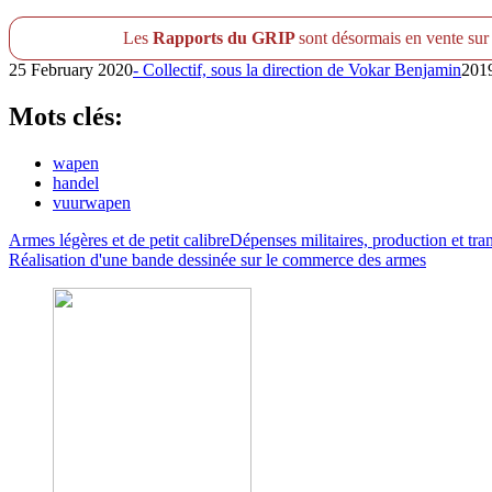
Les
Rapports du GRIP
sont désormais en vente su
25 February 2020
- Collectif, sous la direction de
Vokar Benjamin
201
Mots clés:
wapen
handel
vuurwapen
Armes légères et de petit calibre
Dépenses militaires, production et tra
Réalisation d'une bande dessinée sur le commerce des armes