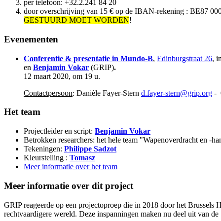
per telefoon: +32.2.241 84 20
door overschrijving van 15 € op de IBAN-rekening : BE87 000
GESTUURD MOET WORDEN
!
Evenementen
Conferentie & presentatie in Mundo-B
,
Edinburgstraat 26
, 
en
Benjamin Vokar
(GRIP)
.
12 maart 2020, om 19 u.
Contactpersoon
: Danièle Fayer-Stern
d.fayer-stern@grip.org
- 
Het team
Projectleider en script:
Benjamin Vokar
Betrokken researchers: het hele team "Wapenoverdracht en -ha
Tekeningen:
Philippe Sadzot
Kleurstelling :
Tomasz
Meer informatie over het team
Meer informatie over dit project
GRIP reageerde op een projectoproep die in 2018 door het Brussels 
rechtvaardigere wereld. Deze inspanningen maken nu deel uit van de