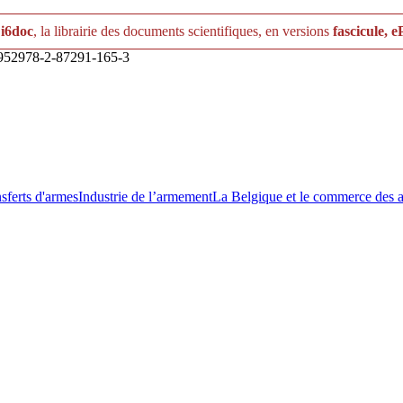
r
i6doc
, la librairie des documents scientifiques, en versions
fascicule, 
952978-2-87291-165-3
nsferts d'armes
Industrie de l’armement
La Belgique et le commerce des 