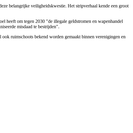
eze belangrijke veiligheidskwestie. Het stripverhaal kende een groot
t doel heeft om tegen 2030 "de illegale geldstromen en wapenhandel
niseerde misdaad te bestrijden".
t zal ook ruimschoots bekend worden gemaakt binnen verenigingen en