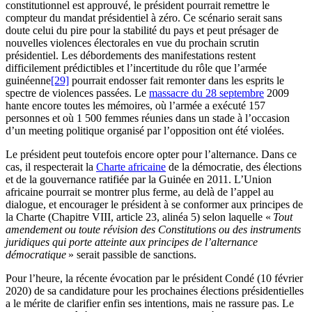
constitutionnel est approuvé, le président pourrait remettre le
compteur du mandat présidentiel à zéro. Ce scénario serait sans
doute celui du pire pour la stabilité du pays et peut présager de
nouvelles violences électorales en vue du prochain scrutin
présidentiel. Les débordements des manifestations restent
difficilement prédictibles et l’incertitude du rôle que l’armée
guinéenne
[29]
pourrait endosser fait remonter dans les esprits le
spectre de violences passées. Le
massacre du 28 septembre
2009
hante encore toutes les mémoires, où l’armée a exécuté 157
personnes et où 1 500 femmes réunies dans un stade à l’occasion
d’un meeting politique organisé par l’opposition ont été violées.
Le président peut toutefois encore opter pour l’alternance. Dans ce
cas, il respecterait la
Charte africaine
de la démocratie, des élections
et de la gouvernance ratifiée par la Guinée en 2011. L’Union
africaine pourrait se montrer plus ferme, au delà de l’appel au
dialogue, et encourager le président à se conformer aux principes de
la Charte (Chapitre VIII, article 23, alinéa 5) selon laquelle «
Tout
amendement ou toute révision des Constitutions ou des instruments
juridiques qui porte atteinte aux principes de l’alternance
démocratique
» serait passible de sanctions.
Pour l’heure, la récente évocation par le président Condé (10 février
2020) de sa candidature pour les prochaines élections présidentielles
a le mérite de clarifier enfin ses intentions, mais ne rassure pas. Le