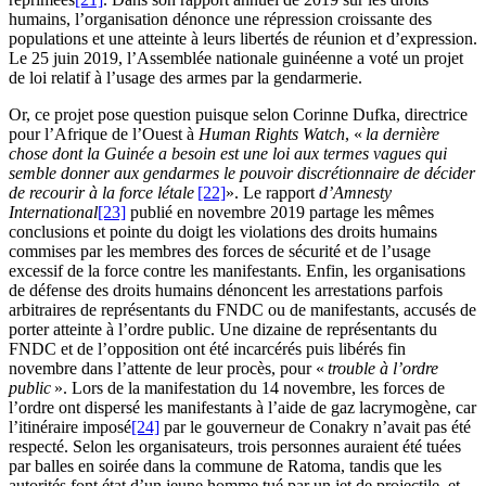
humains, l’organisation dénonce une répression croissante des
populations et une atteinte à leurs libertés de réunion et d’expression.
Le 25 juin 2019, l’Assemblée nationale guinéenne a voté un projet
de loi relatif à l’usage des armes par la gendarmerie.
Or, ce projet pose question puisque selon Corinne Dufka, directrice
pour l’Afrique de l’Ouest à
Human Rights Watch
, «
la dernière
chose dont la Guinée a besoin est une loi aux termes vagues qui
semble donner aux gendarmes le pouvoir discrétionnaire de décider
de recourir à la force létale
[22]
». Le rapport
d’Amnesty
International
[23]
publié en novembre 2019 partage les mêmes
conclusions et pointe du doigt les violations des droits humains
commises par les membres des forces de sécurité et de l’usage
excessif de la force contre les manifestants. Enfin, les organisations
de défense des droits humains dénoncent les arrestations parfois
arbitraires de représentants du FNDC ou de manifestants, accusés de
porter atteinte à l’ordre public. Une dizaine de représentants du
FNDC et de l’opposition ont été incarcérés puis libérés fin
novembre dans l’attente de leur procès, pour «
trouble à l’ordre
public
». Lors de la manifestation du 14 novembre, les forces de
l’ordre ont dispersé les manifestants à l’aide de gaz lacrymogène, car
l’itinéraire imposé
[24]
par le gouverneur de Conakry n’avait pas été
respecté. Selon les organisateurs, trois personnes auraient été tuées
par balles en soirée dans la commune de Ratoma, tandis que les
autorités font état d’un jeune homme tué par un jet de projectile, et