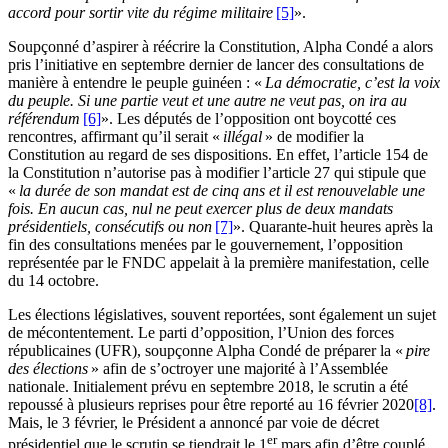
accord pour sortir vite du régime militaire
[5]
».
Soupçonné d’aspirer à réécrire la Constitution, Alpha Condé a alors
pris l’initiative en septembre dernier de lancer des consultations de
manière à entendre le peuple guinéen : «
La démocratie, c’est la voix
du peuple. Si une partie veut et une autre ne veut pas, on ira au
référendum
[6]
». Les députés de l’opposition ont boycotté ces
rencontres, affirmant qu’il serait «
illégal
» de modifier la
Constitution au regard de ses dispositions. En effet, l’article 154 de
la Constitution n’autorise pas à modifier l’article 27 qui stipule que
«
la durée de son mandat est de cinq ans et il est renouvelable une
fois. En aucun cas, nul ne peut exercer plus de deux mandats
présidentiels, consécutifs ou non
[7]
». Quarante-huit heures après la
fin des consultations menées par le gouvernement, l’opposition
représentée par le FNDC appelait à la première manifestation, celle
du 14 octobre.
Les élections législatives, souvent reportées, sont également un sujet
de mécontentement. Le parti d’opposition, l’Union des forces
républicaines (UFR), soupçonne Alpha Condé de préparer la «
pire
des élections
» afin de s’octroyer une majorité à l’Assemblée
nationale. Initialement prévu en septembre 2018, le scrutin a été
repoussé à plusieurs reprises pour être reporté au 16 février 2020
[8]
.
Mais, le 3 février, le Président a annoncé par voie de décret
er
présidentiel que le scrutin se tiendrait le 1
mars afin d’être couplé