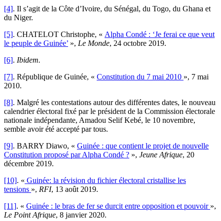
[4]
. Il s’agit de la Côte d’Ivoire, du Sénégal, du Togo, du Ghana et
du Niger.
[5]
. CHATELOT Christophe, «
Alpha Condé : ‘Je ferai ce que veut
le peuple de Guinée’
»,
Le Monde
, 24 octobre 2019.
[6]
.
Ibidem.
[7]
. République de Guinée, «
Constitution du 7 mai 2010
», 7 mai
2010.
[8]
. Malgré les contestations autour des différentes dates, le nouveau
calendrier électoral fixé par le président de la Commission électorale
nationale indépendante, Amadou Selif Kebé, le 10 novembre,
semble avoir été accepté par tous.
[9]
. BARRY Diawo, «
Guinée : que contient le projet de nouvelle
Constitution proposé par Alpha Condé ?
»,
Jeune Afrique
, 20
décembre 2019.
[10]
. «
Guinée: la révision du fichier électoral cristallise les
tensions
»,
RFI
, 13 août 2019.
[11]
. «
Guinée : le bras de fer se durcit entre opposition et pouvoir
»,
Le Point Afrique
, 8 janvier 2020.