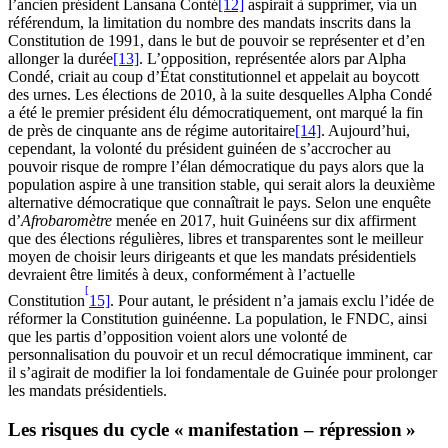
l’ancien président Lansana Conté
[12]
aspirait à supprimer, via un
référendum, la limitation du nombre des mandats inscrits dans la
Constitution de 1991, dans le but de pouvoir se représenter et d’en
allonger la durée
[13]
. L’opposition, représentée alors par Alpha
Condé, criait au coup d’État constitutionnel et appelait au boycott
des urnes. Les élections de 2010, à la suite desquelles Alpha Condé
a été le premier président élu démocratiquement, ont marqué la fin
de près de cinquante ans de régime autoritaire
[14]
. Aujourd’hui,
cependant, la volonté du président guinéen de s’accrocher au
pouvoir risque de rompre l’élan démocratique du pays alors que la
population aspire à une transition stable, qui serait alors la deuxième
alternative démocratique que connaîtrait le pays. Selon une enquête
d’
Afrobaromètre
menée en 2017, huit Guinéens sur dix affirment
que des élections régulières, libres et transparentes sont le meilleur
moyen de choisir leurs dirigeants et que les mandats présidentiels
devraient être limités à deux, conformément à l’actuelle
[
Constitution
15]
. Pour autant, le président n’a jamais exclu l’idée de
réformer la Constitution guinéenne. La population, le FNDC, ainsi
que les partis d’opposition voient alors une volonté de
personnalisation du pouvoir et un recul démocratique imminent, car
il s’agirait de modifier la loi fondamentale de Guinée pour prolonger
les mandats présidentiels.
Les risques du cycle « manifestation – répression »