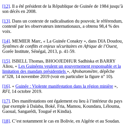
[12]
. Il a été président de la République de Guinée de 1984 jusqu’à
son décès en 2008.
[13]
. Dans un contexte de radicalisation du pouvoir, le référendum,
contesté par les observateurs internationaux, a obtenu 98,4 % des
voix.
[14]
. MEMIER Marc,
«
La Guinée Conakry », dans DIA Doudou
,
Systèmes de conflits et enjeux sécuritaires en Afrique de l’Ouest,
Gorée Institute, Sénégal, 2013, p. 41-59.
[15]
. ISBELL Thomas, BHOOJEDHUR Sadhiska et BARRY
Aliou, «
Les Guinéens veulent un gouvernement responsable et la
limitation des mandats présidentiels
»,
Afrobaromètre
, dépêche
n°328, 14 novembre 2019 (voir en particulier la figure n° 10).
[16]
. «
Guinée : Violente manifestation dans la région minière
»,
RFI
, 14 octobre 2019.
[17]
. Des manifestations ont également eu lieu à l’intérieur du pays
(par exemple à Dalaba, Boké, Fria, Mamou, Koundara, Lélouma,
Gaoual, Sangarédi, Tougué et Kindia).
[18]
. C’est notamment le cas en Bolivie, en Algérie et au Soudan.