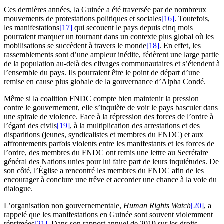
Ces dernières années, la Guinée a été traversée par de nombreux
mouvements de protestations politiques et sociales
[16]
. Toutefois,
les manifestations
[17]
qui secouent le pays depuis cinq mois
pourraient marquer un tournant dans un contexte plus global où les
mobilisations se succèdent à travers le monde
[18]
. En effet, les
rassemblements sont d’une ampleur inédite, fédèrent une large partie
de la population au-delà des clivages communautaires et s’étendent à
l’ensemble du pays. Ils pourraient être le point de départ d’une
remise en cause plus globale de la gouvernance d’Alpha Condé.
Même si la coalition FNDC compte bien maintenir la pression
contre le gouvernement, elle s’inquiète de voir le pays basculer dans
une spirale de violence. Face à la répression des forces de l’ordre à
l’égard des civils
[19]
, à la multiplication des arrestations et des
disparitions (jeunes, syndicalistes et membres du FNDC) et aux
affrontements parfois violents entre les manifestants et les forces de
l’ordre, des membres du FNDC ont remis une lettre au Secrétaire
général des Nations unies pour lui faire part de leurs inquiétudes. De
son côté, l’Église a rencontré les membres du FNDC afin de les
encourager à conclure une trêve et accorder une chance à la voie du
dialogue.
L’organisation non gouvernementale,
Human Rights Watch
[20]
, a
rappelé que les manifestations en Guinée sont souvent violemment
réprimées
[21]
. Dans son rapport annuel de 2019 sur les droits