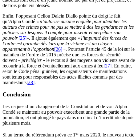
de trois policiers blessés.
Enfin, l’opposant Cellou Dalein Diallo pointe du doigt le fait
qu’Alpha Condé «
n’autorise aucune enquête pour identifier les
auteurs des crimes pour ne pas se mettre à dos les gendarmes et les
policiers sur lesquels il compte pour asseoir et perpétuer son
pouvoir
[25]
». Il ajoute également que «
l’impunité des forces de
l’ordre est garantie dès lors que la victime est un citoyen
appartenant à l’opposition
[26]
». Pourtant l’article 45 de la loi sur le
maintien de l’ordre de 2015 précise que les forces de sécurité
doivent «
privilégier
» le recours à des moyens non violents avant de
recourir à la force et éventuellement aux armes à feu
[27]
. En outre,
selon le Code pénal guinéen, les organisateurs de manifestations
sont tenus pour responsables des actes illicites commis par des
manifestants
[28]
.
Conclusion
Les risques d’un changement de la Constitution et de voir Alpha
Condé se maintenir au pouvoir exacerbent une grande partie de la
population, et ont plongé le pays dans un climat d’incertitude depuis
plusieurs mois.
er
Si au terme du référendum prévu ce 1
mars 2020, le nouveau texte