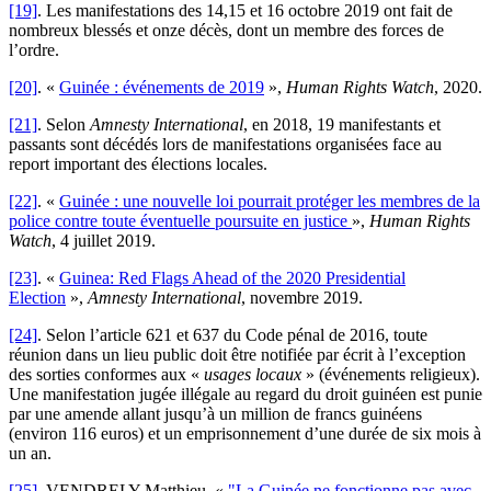
[19]
. Les manifestations des 14,15 et 16 octobre 2019 ont fait de
nombreux blessés et onze décès, dont un membre des forces de
l’ordre.
[20]
. «
Guinée : événements de 2019
»,
Human Rights Watch
, 2020.
[21]
. Selon
Amnesty International
, en 2018, 19 manifestants et
passants sont décédés lors de manifestations organisées face au
report important des élections locales.
[22]
. «
Guinée : une nouvelle loi pourrait protéger les membres de la
police contre toute éventuelle poursuite en justice
»,
Human Rights
Watch
, 4 juillet 2019.
[23]
. «
Guinea: Red Flags Ahead of the 2020 Presidential
Election
»,
Amnesty International
, novembre 2019.
[24]
. Selon l’article 621 et 637 du Code pénal de 2016, toute
réunion dans un lieu public doit être notifiée par écrit à l’exception
des sorties conformes aux «
usages locaux
» (événements religieux).
Une manifestation jugée illégale au regard du droit guinéen est punie
par une amende allant jusqu’à un million de francs guinéens
(environ 116 euros) et un emprisonnement d’une durée de six mois à
un an.
[25]
. VENDRELY Matthieu, «
"La Guinée ne fonctionne pas avec