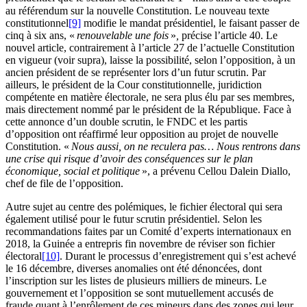
au référendum sur la nouvelle Constitution. Le nouveau texte
constitutionnel
[9]
modifie le mandat présidentiel, le faisant passer de
cinq à six ans, «
renouvelable une fois
»
,
précise l’article 40. Le
nouvel article, contrairement à l’article 27 de l’actuelle Constitution
en vigueur (voir supra), laisse la possibilité, selon l’opposition, à un
ancien président de se représenter lors d’un futur scrutin. Par
ailleurs, le président de la Cour constitutionnelle, juridiction
compétente en matière électorale, ne sera plus élu par ses membres,
mais directement nommé par le président de la République. Face à
cette annonce d’un double scrutin, le FNDC et les partis
d’opposition ont réaffirmé leur opposition au projet de nouvelle
Constitution. «
Nous aussi, on ne reculera pas… Nous rentrons dans
une crise qui risque d’avoir des conséquences sur le plan
économique, social et politique
», a prévenu Cellou Dalein Diallo,
chef de file de l’opposition.
Autre sujet au centre des polémiques, le fichier électoral qui sera
également utilisé pour le futur scrutin présidentiel. Selon les
recommandations faites par un Comité d’experts internationaux en
2018, la Guinée a entrepris fin novembre de réviser son fichier
électoral
[10]
. Durant le processus d’enregistrement qui s’est achevé
le 16 décembre, diverses anomalies ont été dénoncées, dont
l’inscription sur les listes de plusieurs milliers de mineurs. Le
gouvernement et l’opposition se sont mutuellement accusés de
fraude quant à l’enrôlement de ces mineurs dans des zones qui leur