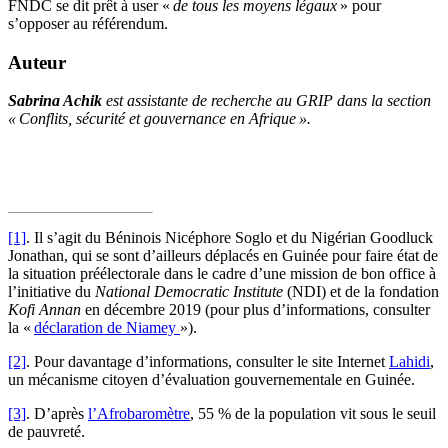
FNDC se dit prêt à user «
de tous les moyens légaux
» pour
s’opposer au référendum.
Auteur
Sabrina Achik
est assistante de recherche au GRIP dans la section
« Conflits, sécurité et gouvernance en Afrique ».
[1]
. Il s’agit du Béninois Nicéphore Soglo et du Nigérian Goodluck
Jonathan, qui se sont d’ailleurs déplacés en Guinée pour faire état de
la situation préélectorale dans le cadre d’une mission de bon office à
l’initiative du
National Democratic Institute
(NDI) et de la fondation
Kofi Annan
en décembre 2019 (pour plus d’informations, consulter
la «
déclaration de Niamey
»).
[2]
. Pour davantage d’informations, consulter le site Internet
Lahidi
,
un mécanisme citoyen d’évaluation gouvernementale en Guinée.
[3]
. D’après
l’Afrobaromètre
, 55 % de la population vit sous le seuil
de pauvreté.