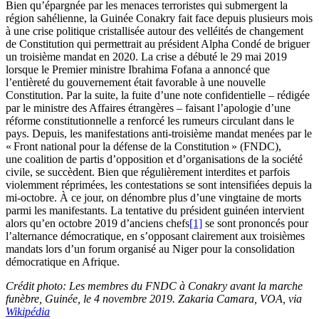
Bien qu’épargnée par les menaces terroristes qui submergent la
région sahélienne, la Guinée Conakry fait face depuis plusieurs mois
à une crise politique cristallisée autour des velléités de changement
de Constitution qui permettrait au président Alpha Condé de briguer
un troisième mandat en 2020. La crise a débuté le 29 mai 2019
lorsque le Premier ministre Ibrahima Fofana a annoncé que
l’entièreté du gouvernement était favorable à une nouvelle
Constitution. Par la suite, la fuite d’une note confidentielle – rédigée
par le ministre des Affaires étrangères – faisant l’apologie d’une
réforme constitutionnelle a renforcé les rumeurs circulant dans le
pays. Depuis, les manifestations anti-troisième mandat menées par le
« Front national pour la défense de la Constitution » (FNDC),
une coalition de partis d’opposition et d’organisations de la société
civile, se succèdent. Bien que régulièrement interdites et parfois
violemment réprimées, les contestations se sont intensifiées depuis la
mi-octobre. À ce jour, on dénombre plus d’une vingtaine de morts
parmi les manifestants. La tentative du président guinéen intervient
alors qu’en octobre 2019 d’anciens chefs
[1]
se sont prononcés pour
l’alternance démocratique, en s’opposant clairement aux troisièmes
mandats lors d’un forum organisé au Niger pour la consolidation
démocratique en Afrique.
Crédit photo: Les membres du FNDC à Conakry avant la marche
funèbre, Guinée, le 4 novembre 2019. Zakaria Camara, VOA, via
Wikipédia