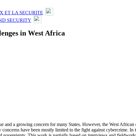
X ET LA SECURITE
ND SECURITY
lenges in West Africa
e and a growing concern for many States. However, the West African conte
 concerns have been mostly limited to the fight against cybercrime. In th
and sovereignty. This work is partially based on interviews and fieldwo