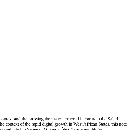
xt and the pressing threats to territorial integrity in the Sahel
e context of the rapid digital growth in West African States, this note
rks conducted in Senegal, Ghana, Côte d’Ivoire and Niger.