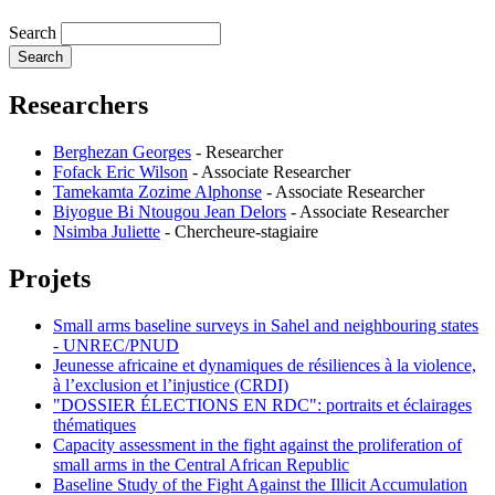
Search
Researchers
Berghezan Georges
-
Researcher
Fofack Eric Wilson
-
Associate Researcher
Tamekamta Zozime Alphonse
-
Associate Researcher
Biyogue Bi Ntougou Jean Delors
-
Associate Researcher
Nsimba Juliette
-
Chercheure-stagiaire
Projets
Small arms baseline surveys in Sahel and neighbouring states
- UNREC/PNUD
Jeunesse africaine et dynamiques de résiliences à la violence,
à l’exclusion et l’injustice (CRDI)
"DOSSIER ÉLECTIONS EN RDC": portraits et éclairages
thématiques
Capacity assessment in the fight against the proliferation of
small arms in the Central African Republic
Baseline Study of the Fight Against the Illicit Accumulation