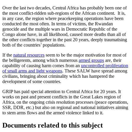
Over the last two decades, Central Africa has probably been one of
the most conflict-ridden sub-regions of the African continent. It is,
in any case, the region where peacekeeping operations have been
conducted the most often. In terms of victims, the Rwandan
genocide and the multiple wars in Democratic Republic of the
Congo alone have, in all likelihood, caused more deaths than all of
the other conflicts together in the past 20 years, deeply traumatising
both of the countries’ populations.
If the
natural resources
seem to be the major motivation for most of
the belligerents, among which numerous
armed groups
are, their
capability of causing harm comes from an
uncontrolled proliferation
of small arms and light weapons
. These SALW have spread among
civilians, bringing about criminality which has hampered the
development of some countries.
GRIP has paid special attention to Central Africa for 20 years. It
works on past and present conflicts in the Great Lakes region of
Africa, on the ongoing crisis resolution processes (peace operations,
SSR, DDR, etc.) but also on regional and national initiatives aiming
to stem arms flows and the armed violence linked to it.
Documents related to this subject