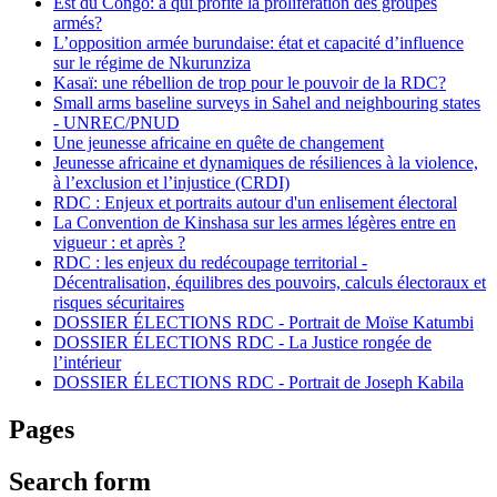
Est du Congo: à qui profite la prolifération des groupes
armés?
L’opposition armée burundaise: état et capacité d’influence
sur le régime de Nkurunziza
Kasaï: une rébellion de trop pour le pouvoir de la RDC?
Small arms baseline surveys in Sahel and neighbouring states
- UNREC/PNUD
Une jeunesse africaine en quête de changement
Jeunesse africaine et dynamiques de résiliences à la violence,
à l’exclusion et l’injustice (CRDI)
RDC : Enjeux et portraits autour d'un enlisement électoral
La Convention de Kinshasa sur les armes légères entre en
vigueur : et après ?
RDC : les enjeux du redécoupage territorial -
Décentralisation, équilibres des pouvoirs, calculs électoraux et
risques sécuritaires
DOSSIER ÉLECTIONS RDC - Portrait de Moïse Katumbi
DOSSIER ÉLECTIONS RDC - La Justice rongée de
l’intérieur
DOSSIER ÉLECTIONS RDC - Portrait de Joseph Kabila
Pages
Search form