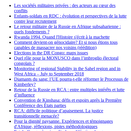
Les sociétés militaires privées : des acteurs au cœur des
conflits
Enfants-soldats en RDC : évolution et perspectives de la lutte
contre leur recrutement
Le retour militaire de la Russie en Afrique subsaharienne :
quels fondements ?
Rwanda 1994. Quand l'Histoire s'écrit à la machette
Comment devient-on génocidaire? Et si nous étions tous
capables de massacrer nos voisins (réédition)
Elections in the DR Congo: maps issues
Quel rôle pour la MONUSCO dans l’imbroglio électoral
congolais ?
Monitoring of regional Stability in the Sahel region and in
West Africa – July to September 2018
Diamants du sang: l’UE pourra-t-elle réformer le Processus de
Kimberley?
Retour de la Russie en RCA : entre multiples intérêts et lutte
d’influence
Convention de Kinshasa: défis et espoirs après la Première
Conférence des États parties
RCA: difficile politique d’apaisement. La justice
transitionnelle menacée?
Pour la dignité paysanne. Expériences et témoignages
d'Afrique, réflexions, pistes méthodologiques