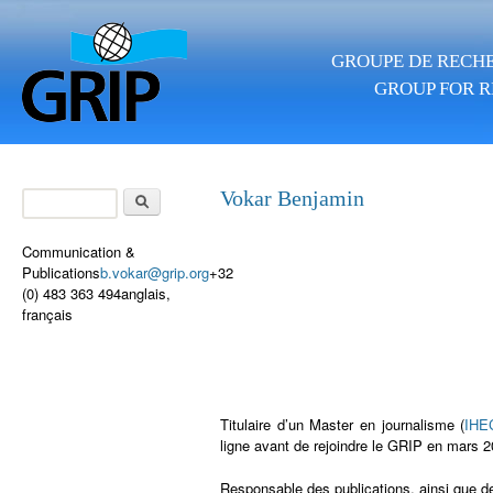
Aller au contenu principal
GROUPE DE RECHE
GROUP FOR R
Rechercher
Vokar Benjamin
Formulaire de
recherche
Communication &
Publications
b.vokar@grip.org
+32
(0) 483 363 494anglais,
français
Titulaire d’un Master en journalisme (
IHE
ligne avant de rejoindre le GRIP en mars 2
Responsable des publications, ainsi que de