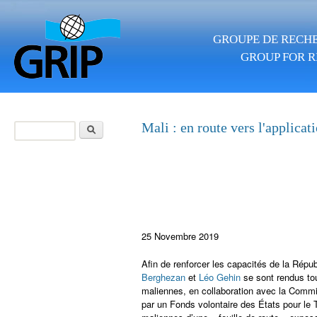
Aller au contenu principal
GROUPE DE RECHE
GROUP FOR R
Rechercher
Mali : en route vers l'applica
Formulaire de
recherche
25 Novembre 2019
Afin de renforcer les capacités de la Répub
Berghezan
et
Léo Gehin
se sont rendus tou
maliennes, en collaboration avec la Commiss
par un Fonds volontaire des États pour le TC