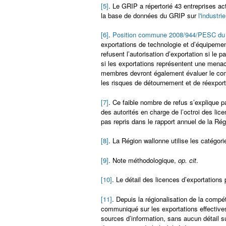
[5]
. Le GRIP a répertorié 43 entreprises ac
la base de données du GRIP sur
l'industr
[6]
.
Position commune 2008/944/PESC du
exportations de technologie et d’équipem
refusent l’autorisation d’exportation si le 
si les exportations représentent une menace
membres devront également évaluer le comp
les risques de détournement et de réexport
[7]
. Ce faible nombre de refus s’explique pa
des autorités en charge de l’octroi des li
pas repris dans le rapport annuel de la Ré
[8]
. La Région wallonne utilise les catégor
[9]
. Note méthodologique,
op.
cit
.
[10]
. Le détail des licences d’exportations
[11]
. Depuis la régionalisation de la compé
communiqué sur les exportations effectives
sources d’information, sans aucun détail sur 