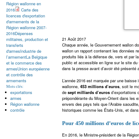
Région wallonne en
2016
Carte des
licences d'exportation
d'armements de la
Région wallonne 2007-
2016
Dépenses
21 Août 2017
militaires, production et
Chaque année, le Gouvernement wallon doi
transferts
wallon un rapport contenant les données rel
d'armes
Industrie de
produits liés à la défense de, vers et par 
l’armement
La Belgique
public et accessible en ligne sur le site 
et le commerce des
dans la presse avant d’avoir été présenté
armes
Union européenne
et contrôle des
L’année 2016 est marquée par une baisse i
armements
wallonne,
453 millions d’euros
, soit le 
Mots clés:
de
sept milliards d’euros
d’exportations
exportations
prépondérante du Moyen-Orient dans les ex
armes
envers des pays tels que l’Arabie saoudite
Région wallonne
historiques comme les États-Unis, et dans
contrôle
Pour 450 millions d’euros de li
En 2016, le Ministre-président de la Régi