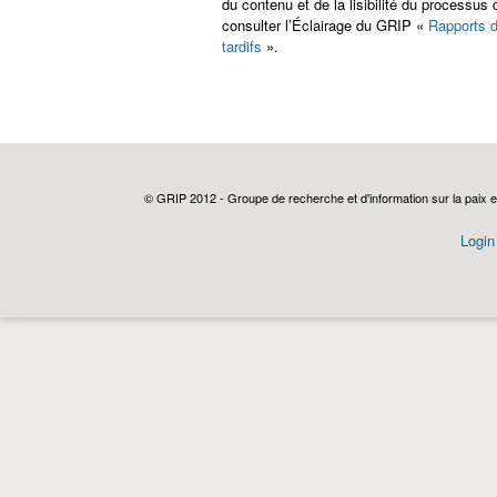
du contenu et de la lisibilité du processu
consulter l’Éclairage du GRIP «
Rapports d
tardifs
».
© GRIP 2012 - Groupe de recherche et d'information sur la paix e
Login