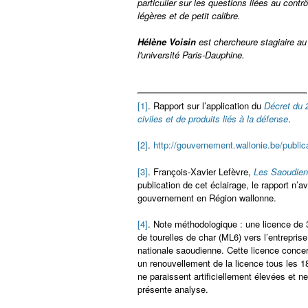
particulier sur les questions liées au cont
légères et de petit calibre.
Hélène Voisin
est chercheure stagiaire au
l'université Paris-Dauphine.
[1]
. Rapport sur l’application du
Décret du 2
civiles et de produits liés à la défense
.
[2]
.
http://gouvernement.wallonie.be/public
[3]
. François-Xavier Lefèvre,
Les Saoudien
publication de cet éclairage, le rapport n’
gouvernement en Région wallonne.
[4]
. Note méthodologique : une licence de 3
de tourelles de char (ML6) vers l’entrepri
nationale saoudienne. Cette licence concern
un renouvellement de la licence tous les 1
ne paraissent artificiellement élevées et n
présente analyse.