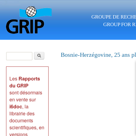
Aller au contenu principal
GROUPE DE RECHE
GROUP FOR R
Rechercher
Bosnie-Herzégovine, 25 ans plu
Formulaire de
recherche
Les
Rapports
du GRIP
sont désormais
en vente sur
i6doc
, la
librairie des
documents
scientifiques, en
versions