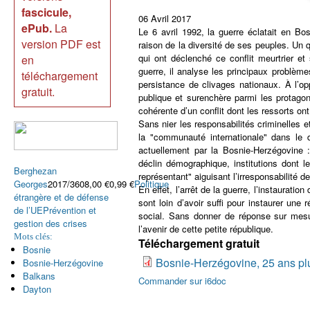
fascicule,
06 Avril 2017
ePub.
La
Le 6 avril 1992, la guerre éclatait en B
version PDF est
raison de la diversité de ses peuples. Un 
qui ont déclenché ce conflit meurtrier et
en
guerre, il analyse les principaux problèm
téléchargement
persistance de clivages nationaux. À l’o
gratuit.
publique et surenchère parmi les protagoni
cohérente d’un conflit dont les ressorts ont 
Sans nier les responsabilités criminelles e
la "communauté internationale" dans le d
actuellement par la Bosnie-Herzégovine 
déclin démographique, institutions dont 
Berghezan
représentant" aiguisant l’irresponsabilité
Georges
2017/3608,00 €0,99 €
Politique
En effet, l’arrêt de la guerre, l’instaurat
étrangère et de défense
sont loin d’avoir suffi pour instaurer une
de l’UE
Prévention et
social. Sans donner de réponse sur mesur
gestion des crises
l’avenir de cette petite république.
Mots clés:
Téléchargement gratuit
Bosnie
Bosnie-Herzégovine, 25 ans plus 
Bosnie-Herzégovine
Balkans
Commander sur i6doc
Dayton