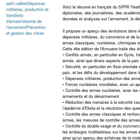
petit calibre
Dépenses
Voici le résumé en français du SIPRI Yearb
militaires, production et
diplomates, des journalistes, des académi
transferts
données et analyses sur l’armement, le dés
d'armes
Industrie de
l’armement
Prévention
Il propose un aperçu des évolutions dans l
et gestion des crises
dépenses militaires, du commerce et de la 
armes classiques, nucléaires, chimiques et
Cette 46e édition de l’Annuaire traite des
• Conflits armés, en particulier en Syrie, I
armés, ainsi que divers aspects de la paix 
• Sécurité, en particulier en Asie oriental
paix, et les défis du développement dans le
• Dépenses militaires, production des arme
• Forces nucléaires mondiales, avec un ap
• Contrôle des armes nucléaires, avec les 
armements et du désarmement
• Réduction des menaces à la sécurité cau
l’épidémie d’Ebola et la résolution des qu
• Contrôle des armes classiques et renforc
armes, les mesures de contrôle des armes 
• Contrôle du double-usage et du commerc
les embargos multilatéraux sur les armes e
ainsi qu’un aperçu des schémas de la viole