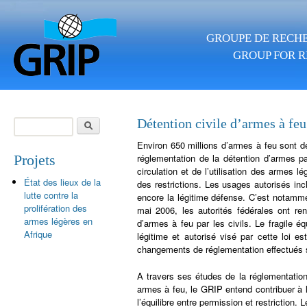
Aller au contenu principal
GROUPE DE RECHE
GROUP FOR R
Rechercher
Détention civile d’armes à feu
Formulaire de
Environ 650 millions d’armes à feu sont d
recherche
Projets
réglementation de la détention d’armes p
circulation et de l’utilisation des armes l
État des lieux de la
des restrictions. Les usages autorisés incl
lutte contre la
encore la légitime défense. C’est notamme
prolifération des
mai 2006, les autorités fédérales ont ren
armes légères en
d’armes à feu par les civils. Le fragile éq
Afrique
légitime et autorisé visé par cette loi 
changements de réglementation effectués s
A travers ses études de la réglementation
armes à feu, le GRIP entend contribuer à l’
l’équilibre entre permission et restriction