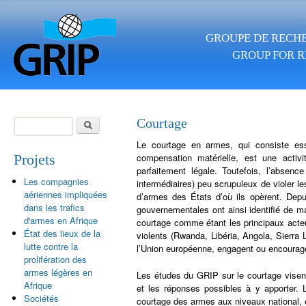
Aller au contenu principal
GROUPE DE RECHE
GROUP FOR R
Rechercher
Courtage
Formulaire de
Le courtage en armes, qui consiste esse
recherche
Projets
compensation matérielle, est une activ
parfaitement légale. Toutefois, l’absenc
Les compagnies
intermédiaires) peu scrupuleux de violer l
aériennes impliquées
d’armes des États d’où ils opèrent. Depu
dans les trafics
gouvernementales ont ainsi identifié de ma
d'armes en Afrique
courtage comme étant les principaux acteur
État des lieux de la
violents (Rwanda, Libéria, Angola, Sierra
lutte contre la
l’Union européenne, engagent ou encouragen
prolifération des
armes légères en
Les études du GRIP sur le courtage visent 
Afrique
et les réponses possibles à y apporter.
Sociétés
courtage des armes aux niveaux national, e