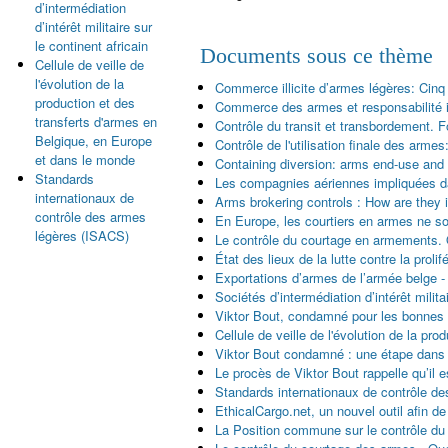
d’intermédiation
d’intérêt militaire sur
le continent africain
Documents sous ce thème
Cellule de veille de
l'évolution de la
Commerce illicite d’armes légères: Cin
production et des
Commerce des armes et responsabilité i
transferts d'armes en
Contrôle du transit et transbordement. 
Belgique, en Europe
Contrôle de l'utilisation finale des arme
et dans le monde
Containing diversion: arms end-use and 
Standards
Les compagnies aériennes impliquées da
internationaux de
Arms brokering controls : How are they
contrôle des armes
En Europe, les courtiers en armes ne s
légères (ISACS)
Le contrôle du courtage en armements. 
État des lieux de la lutte contre la prol
Exportations d’armes de l’armée belge 
Sociétés d’intermédiation d’intérêt militai
Viktor Bout, condamné pour les bonnes 
Cellule de veille de l'évolution de la p
Viktor Bout condamné : une étape dans la
Le procès de Viktor Bout rappelle qu’il
Standards internationaux de contrôle d
EthicalCargo.net, un nouvel outil afin de
La Position commune sur le contrôle du