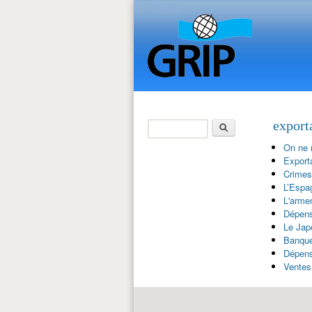
Search
export
Search form
On ne 
Export
Crimes
L’Espa
L'armem
Dépens
Le Japo
Banque
Dépens
Ventes 