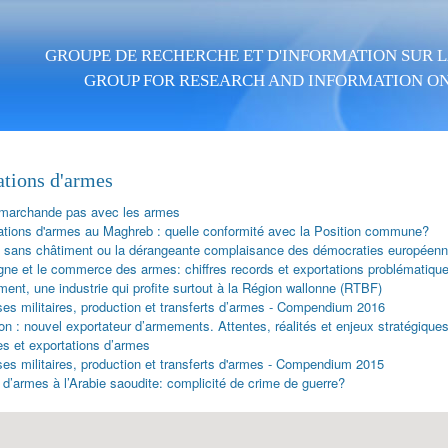
Skip to main content
GROUPE DE RECHERCHE ET D'INFORMATION SUR LA
GROUP FOR RESEARCH AND INFORMATION ON
ations d'armes
marchande pas avec les armes
ations d'armes au Maghreb : quelle conformité avec la Position commune?
 sans châtiment ou la dérangeante complaisance des démocraties européenn
gne et le commerce des armes: chiffres records et exportations problématiqu
ent, une industrie qui profite surtout à la Région wallonne (RTBF)
es militaires, production et transferts d’armes - Compendium 2016
n : nouvel exportateur d’armements. Attentes, réalités et enjeux stratégique
s et exportations d’armes
es militaires, production et transferts d'armes - Compendium 2015
d’armes à l’Arabie saoudite: complicité de crime de guerre?