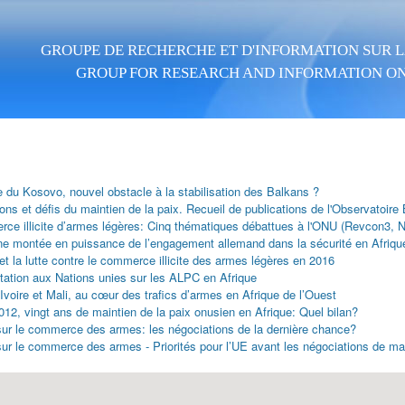
Skip to main content
GROUPE DE RECHERCHE ET D'INFORMATION SUR LA
GROUP FOR RESEARCH AND INFORMATION ON
e du Kosovo, nouvel obstacle à la stabilisation des Balkans ?
ons et défis du maintien de la paix. Recueil de publications de l'Observatoire
ce illicite d’armes légères: Cinq thématiques débattues à l'ONU (Revcon3, 
ne montée en puissance de l’engagement allemand dans la sécurité en Afrique
t la lutte contre le commerce illicite des armes légères en 2016
tation aux Nations unies sur les ALPC en Afrique
Ivoire et Mali, au cœur des trafics d’armes en Afrique de l’Ouest
12, vingt ans de maintien de la paix onusien en Afrique: Quel bilan?
 sur le commerce des armes: les négociations de la dernière chance?
 sur le commerce des armes - Priorités pour l’UE avant les négociations de m