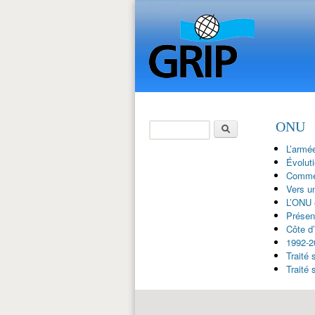
Search
ONU
Search form
L’armé
Évoluti
Commer
Vers u
L’ONU e
Présen
Côte d’
1992-20
Traité
Traité