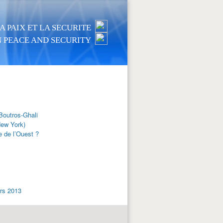
 PAIX ET LA SECURITE
 PEACE AND SECURITY
 Boutros-Ghali
New York)
 de l’Ouest ?
ars 2013