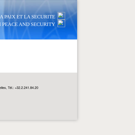
 PAIX ET LA SECURITE
 PEACE AND SECURITY
les, Tél.: +32.2.241.84.20