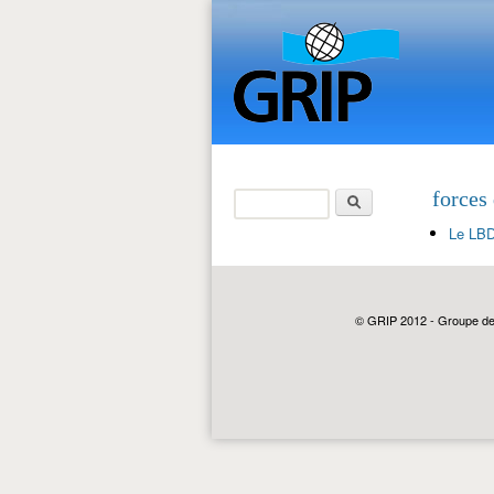
Search
forces 
Search form
Le LBD
© GRIP 2012 - Groupe de r