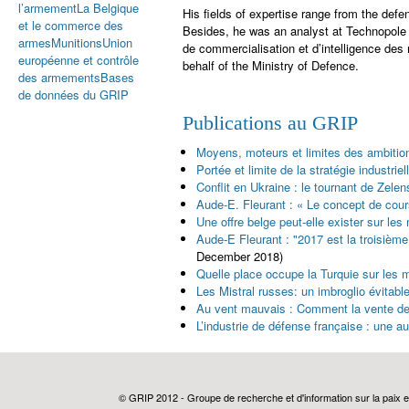
l’armement
La Belgique
His fields of expertise range from the defe
et le commerce des
Besides, he was an analyst at Technopole 
armes
Munitions
Union
de commercialisation et d’intelligence de
européenne et contrôle
behalf of the Ministry of Defence.
des armements
Bases
de données du GRIP
Publications au GRIP
Moyens, moteurs et limites des ambitions
Portée et limite de la stratégie industrie
Conflit en Ukraine : le tournant de Zele
Aude-E. Fleurant : « Le concept de co
Une offre belge peut-elle exister sur le
Aude-E Fleurant : "2017 est la troisiè
December 2018)
Quelle place occupe la Turquie sur les
Les Mistral russes: un imbroglio évitabl
Au vent mauvais : Comment la vente des 
L’industrie de défense française : une a
© GRIP 2012 - Groupe de recherche et d'information sur la paix e