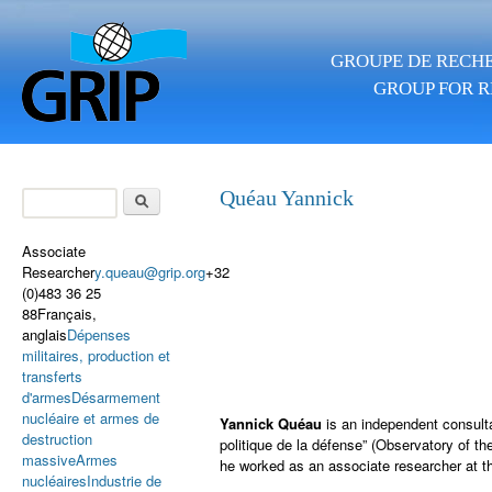
Skip to main content
GROUPE DE RECHE
GROUP FOR R
Search
Quéau Yannick
Search form
Associate
Researcher
y.queau@grip.org
+32
(0)483 36 25
88Français,
anglais
Dépenses
militaires, production et
transferts
d'armes
Désarmement
nucléaire et armes de
Yannick Quéau
is an independent consult
destruction
politique de la défense” (Observatory of 
massive
Armes
he worked as an associate researcher at t
nucléaires
Industrie de