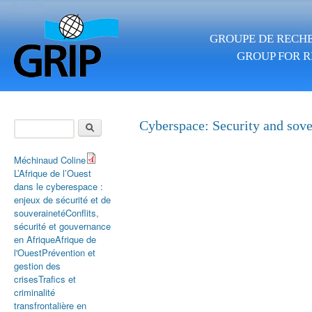
Skip to main content
GROUPE DE RECHE
GROUP FOR R
Search
Cyberspace: Security and sove
Search form
Méchinaud Coline
L’Afrique de l’Ouest
dans le cyberespace :
enjeux de sécurité et de
souveraineté
Conflits,
sécurité et gouvernance
en Afrique
Afrique de
l'Ouest
Prévention et
gestion des
crises
Trafics et
criminalité
transfrontalière en