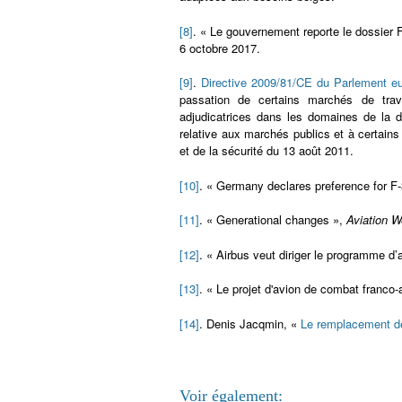
[8]
. « Le gouvernement reporte le dossier F
6 octobre 2017.
[9]
.
Directive 2009/81/CE du Parlement eur
passation de certains marchés de trav
adjudicatrices dans les domaines de la dé
relative aux marchés publics et à certain
et de la sécurité du 13 août 2011.
[10]
. « Germany declares preference for F
[11]
. « Generational changes »,
Aviation 
[12]
. « Airbus veut diriger le programme d
[13]
. « Le projet d'avion de combat franco
[14]
. Denis Jacqmin, «
Le remplacement d
Voir également: