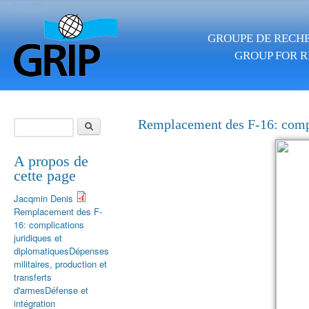
Skip to main content
GROUPE DE RECHE
GROUP FOR R
Search
Remplacement des F-16: compl
Search form
A propos de
cette page
Jacqmin Denis
Remplacement des F-
16: complications
juridiques et
diplomatiques
Dépenses
militaires, production et
transferts
d'armes
Défense et
intégration