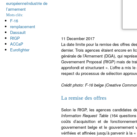
européenne
Industrie de
l’armement
Mots clés:
F-16
remplacement
Dassault
RfGP
11 December 2017
ACCaP
La date limite pour la remise des offres 
Eurofighter
dernier. Trois agences étaient encore en lic
générale de l’Armement (DGA), qui représen
Governement Proposal (RfGP) mais de trait
approfondi et structurant ». L’offre a mis l
respect du processus de sélection approuv
Crédit photo: F-16 belge (Creative Commo
La remise des offres
Selon le RfGP, les agences candidates de
Information Request Table
(164 questions 
coûts d’acquisition et de fonctionnemen
gouvernement belge et le gouvernement ve
vérifiées et affinées jusqu’à parvenir à la «