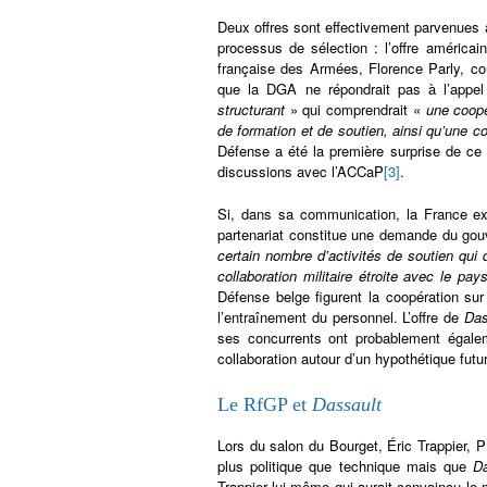
Deux offres sont effectivement parvenues
processus de sélection : l’offre américaine
française des Armées, Florence Parly, co
que la DGA ne répondrait pas à l’appel
structurant
» qui comprendrait «
une coop
de formation et de soutien, ainsi qu’une c
Défense a été la première surprise de ce
discussions avec l’ACCaP
[3]
.
Si, dans sa communication, la France exp
partenariat constitue une demande du gou
certain nombre d’activités de soutien qui
collaboration militaire étroite avec le pa
Défense belge figurent la coopération su
l’entraînement du personnel. L’offre de
Das
ses concurrents ont probablement égalem
collaboration autour d’un hypothétique futu
Le RfGP et
Dassault
Lors du salon du Bourget, Éric Trappier,
plus politique que technique mais que
D
Trappier lui-même qui aurait convaincu le 