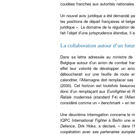
coudées franches aux autorités nationales
Un nouvel avis juridique a été demandé par
les positions de départ françaises et belg
juridique ». Le domaine de la régulation d
fait l’objet d’une jurisprudence étendue, il 
La collaboration autour d’un futu
Dans sa lettre adressée au ministre de
Belgique autour d’un avion de combat fra
effet leur volonté de développer un avio
déboucherait sur une feuille de route 
calendrier, l’Allemagne doit remplacer se
(2030). Cet horizon est toutefois beaucou
donc d’un remplaçant aux
Eurofighter
et
R
Rafale
modernisé (standard F4) et l’Allem
considéré comme un «
benchmark
» en te
Une deuxième interrogation concerne le m
IQPC
International Fighter
à Berlin une e
Defence
, Dirk Hoke, a déclaré, «
dans l’
coopération avec ses partenaires europé